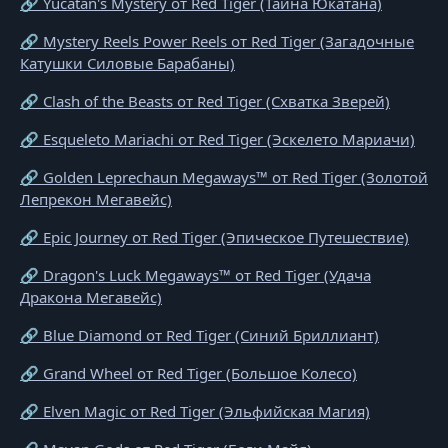
🔗 Yucatan's Mystery от Red Tiger (Тайна Юкатана)
🔗 Mystery Reels Power Reels от Red Tiger (Загадочные
Катушки Силовые Барабаны)
🔗 Clash of the Beasts от Red Tiger (Схватка Зверей)
🔗 Esqueleto Mariachi от Red Tiger (Эскелето Мариачи)
🔗 Golden Leprechaun Megaways™ от Red Tiger (Золотой
Лепрекон Мегавейс)
🔗 Epic Journey от Red Tiger (Эпическое Путешествие)
🔗 Dragon's Luck Megaways™ от Red Tiger (Удача
Дракона Мегавейс)
🔗 Blue Diamond от Red Tiger (Синий Бриллиант)
🔗 Grand Wheel от Red Tiger (Большое Колесо)
🔗 Elven Magic от Red Tiger (Эльфийская Магия)