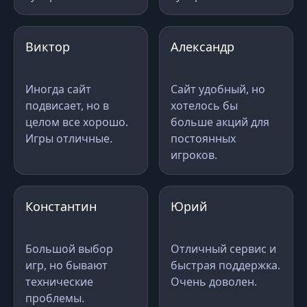
Виктор
Александр
Иногда сайт
Сайт удобный, но
подвисает, но в
хотелось бы
целом все хорошо.
больше акций для
Игры отличные.
постоянных
игроков.
Константин
Юрий
Большой выбор
Отличный сервис и
игр, но бывают
быстрая поддержка.
технические
Очень доволен.
проблемы.