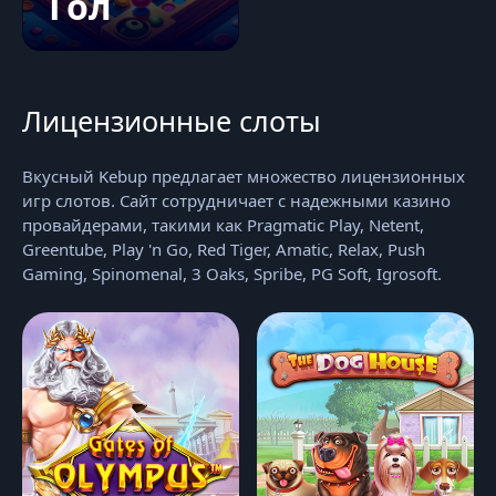
Гол
Лицензионные слоты
Вкусный Kebup предлагает множество лицензионных
игр слотов. Сайт сотрудничает с надежными казино
провайдерами, такими как Pragmatic Play, Netent,
Greentube, Play 'n Go, Red Tiger, Amatic, Relax, Push
Gaming, Spinomenal, 3 Oaks, Spribe, PG Soft, Igrosoft.