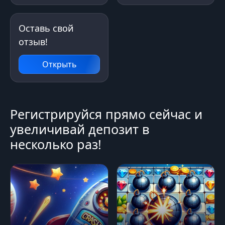
Оставь свой
отзыв!
Открыть
Регистрируйся прямо сейчас и
увеличивай депозит в
несколько раз!