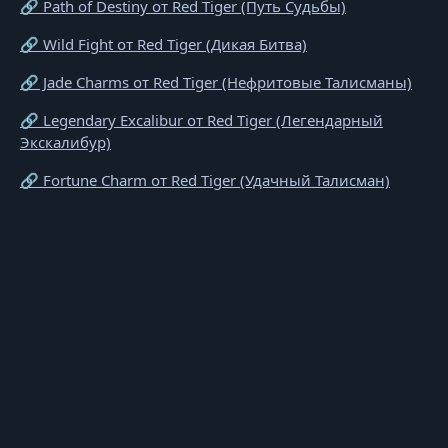
🔗 Path of Destiny от Red Tiger (Путь Судьбы)
🔗 Wild Fight от Red Tiger (Дикая Битва)
🔗 Jade Charms от Red Tiger (Нефритовые Талисманы)
🔗 Legendary Excalibur от Red Tiger (Легендарный
Экскалибур)
🔗 Fortune Charm от Red Tiger (Удачный Талисман)
🔗 Lion Dance от Red Tiger (Танец Льва)
🔗 Jester Spins от Red Tiger (Крутки Шута)
🔗 Fortune Fest от Red Tiger (Фестиваль Удачи)
🔗 Fruit Blox от Red Tiger (Фруктовые Блоки)
🔗 Mystic Wheel от Red Tiger (Мистическое Колесо)
🔗 Laser Fruit от Red Tiger (Лазерные Фрукты)
🔗 Dice Dice Dice от Red Tiger (Кости Кости Кости)