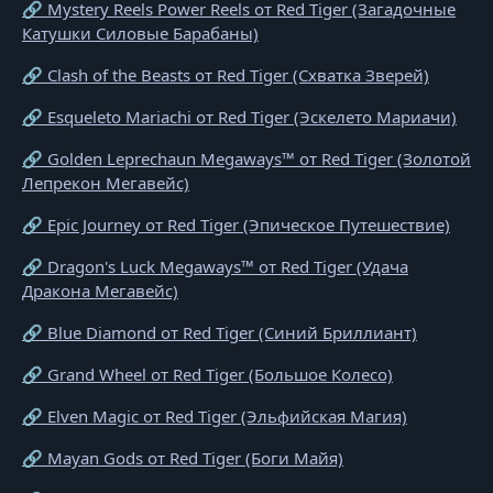
🔗 Mystery Reels Power Reels от Red Tiger (Загадочные
Катушки Силовые Барабаны)
🔗 Clash of the Beasts от Red Tiger (Схватка Зверей)
🔗 Esqueleto Mariachi от Red Tiger (Эскелето Мариачи)
🔗 Golden Leprechaun Megaways™ от Red Tiger (Золотой
Лепрекон Мегавейс)
🔗 Epic Journey от Red Tiger (Эпическое Путешествие)
🔗 Dragon's Luck Megaways™ от Red Tiger (Удача
Дракона Мегавейс)
🔗 Blue Diamond от Red Tiger (Синий Бриллиант)
🔗 Grand Wheel от Red Tiger (Большое Колесо)
🔗 Elven Magic от Red Tiger (Эльфийская Магия)
🔗 Mayan Gods от Red Tiger (Боги Майя)