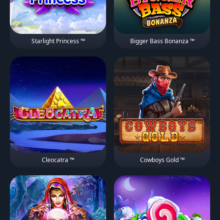
Starlight Princess ™
Bigger Bass Bonanza ™
Cleocatra ™
Cowboys Gold ™