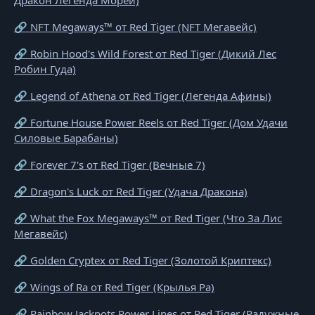
Дракон Легенда Морей)
🔗 NFT Megaways™ от Red Tiger (NFT Мегавейс)
🔗 Robin Hood's Wild Forest от Red Tiger (Дикий Лес
Робин Гуда)
🔗 Legend of Athena от Red Tiger (Легенда Афины)
🔗 Fortune House Power Reels от Red Tiger (Дом Удачи
Силовые Барабаны)
🔗 Forever 7's от Red Tiger (Вечные 7)
🔗 Dragon's Luck от Red Tiger (Удача Дракона)
🔗 What the Fox Megaways™ от Red Tiger (Что За Лис
Мегавейс)
🔗 Golden Cryptex от Red Tiger (Золотой Криптекс)
🔗 Wings of Ra от Red Tiger (Крылья Ра)
🔗 Rainbow Jackpots Power Lines от Red Tiger (Радужные