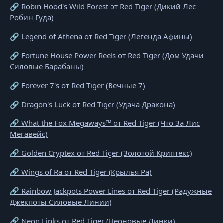
🔗 Robin Hood's Wild Forest от Red Tiger (Дикий Лес
Робин Гуда)
🔗 Legend of Athena от Red Tiger (Легенда Афины)
🔗 Fortune House Power Reels от Red Tiger (Дом Удачи
Силовые Барабаны)
🔗 Forever 7's от Red Tiger (Вечные 7)
🔗 Dragon's Luck от Red Tiger (Удача Дракона)
🔗 What the Fox Megaways™ от Red Tiger (Что За Лис
Мегавейс)
🔗 Golden Cryptex от Red Tiger (Золотой Криптекс)
🔗 Wings of Ra от Red Tiger (Крылья Ра)
🔗 Rainbow Jackpots Power Lines от Red Tiger (Радужные
Джекпоты Силовые Линии)
🔗 Neon Links от Red Tiger (Неоновые Линки)