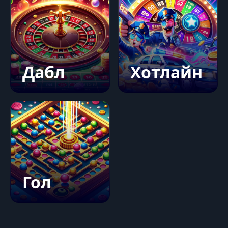
Дабл
Хотлайн
Гол