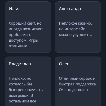
Илья
Александр
Хороший сайт, но
Неплохое казино,
иногда возникают
но интерфейс
проблемы с
можно улучшить.
доступом. Игры
отличные.
Владислав
Олег
Неплохо, но
Отличный сервис и
хотелось бы
быстрая поддержка.
быстрее получать
Очень доволен.
выигрыши. В
остальном все