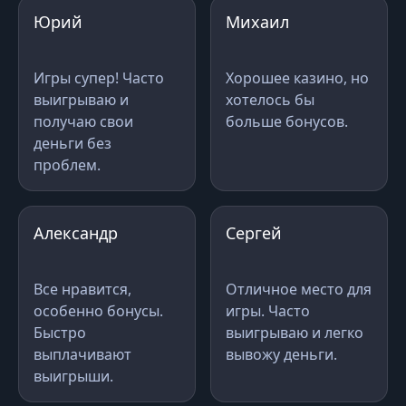
Юрий
Михаил
Игры супер! Часто
Хорошее казино, но
выигрываю и
хотелось бы
получаю свои
больше бонусов.
деньги без
проблем.
Александр
Сергей
Все нравится,
Отличное место для
особенно бонусы.
игры. Часто
Быстро
выигрываю и легко
выплачивают
вывожу деньги.
выигрыши.