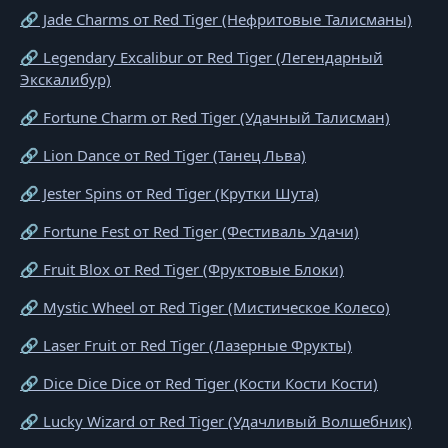
🔗 Jade Charms от Red Tiger (Нефритовые Талисманы)
🔗 Legendary Excalibur от Red Tiger (Легендарный
Экскалибур)
🔗 Fortune Charm от Red Tiger (Удачный Талисман)
🔗 Lion Dance от Red Tiger (Танец Льва)
🔗 Jester Spins от Red Tiger (Крутки Шута)
🔗 Fortune Fest от Red Tiger (Фестиваль Удачи)
🔗 Fruit Blox от Red Tiger (Фруктовые Блоки)
🔗 Mystic Wheel от Red Tiger (Мистическое Колесо)
🔗 Laser Fruit от Red Tiger (Лазерные Фрукты)
🔗 Dice Dice Dice от Red Tiger (Кости Кости Кости)
🔗 Lucky Wizard от Red Tiger (Удачливый Волшебник)