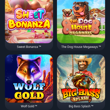
Sweet Bonanza ™
The Dog House Megaways ™
Wolf Gold ™
Big Bass Splash ™