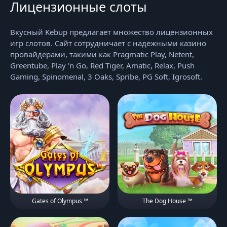
Лицензионные слоты
Вкусный Kebup предлагает множество лицензионных
игр слотов. Сайт сотрудничает с надежными казино
провайдерами, такими как Pragmatic Play, Netent,
Greentube, Play 'n Go, Red Tiger, Amatic, Relax, Push
Gaming, Spinomenal, 3 Oaks, Spribe, PG Soft, Igrosoft.
Gates of Olympus ™
The Dog House ™