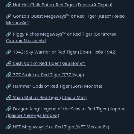
🔗 Hot Hot Chilli Pot от Red Tiger (Горячий Перец)
🔗 Gonzo's Quest Megaways™ от Red Tiger (Квест Гонзо
Мегавейс)
🔗 Piggy Riches Megaways™ от Red Tiger (Богатства
Свинок Мегавейс)
🔗 1942: Sky Warrior от Red Tiger (Воин Неба 1942)
🔗 Cash Volt от Red Tiger (Кэш Вольт)
🔗 777 Strike от Red Tiger (777 Удар)
🔗 Hammer Gods от Red Tiger (Боги Молота)
🔗 Shah Mat от Red Tiger (Шах и Мат)
🔗 Dragon King: Legend of the Seas от Red Tiger (Король
Дракон Легенда Морей)
🔗 NFT Megaways™ от Red Tiger (NFT Мегавейс)