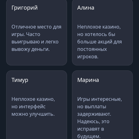
Григорий
Алина
Отличное место для
Неплохое казино,
игры. Часто
но хотелось бы
выигрываю и легко
больше акций для
вывожу деньги.
постоянных
игроков.
Тимур
Марина
Неплохое казино,
Игры интересные,
но интерфейс
но выплаты
можно улучшить.
задерживают.
Надеюсь, это
исправят в
будущем.