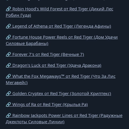
🔗 Robin Hood's Wild Forest от Red Tiger (Дикий Лес
Робин Гуда)
🔗 Legend of Athena от Red Tiger (Легенда Афины)
🔗 Fortune House Power Reels от Red Tiger (Дом Удачи
Силовые Барабаны)
🔗 Forever 7's от Red Tiger (Вечные 7)
🔗 Dragon's Luck от Red Tiger (Удача Дракона)
🔗 What the Fox Megaways™ от Red Tiger (Что За Лис
Мегавейс)
🔗 Golden Cryptex от Red Tiger (Золотой Криптекс)
🔗 Wings of Ra от Red Tiger (Крылья Ра)
🔗 Rainbow Jackpots Power Lines от Red Tiger (Радужные
Джекпоты Силовые Линии)