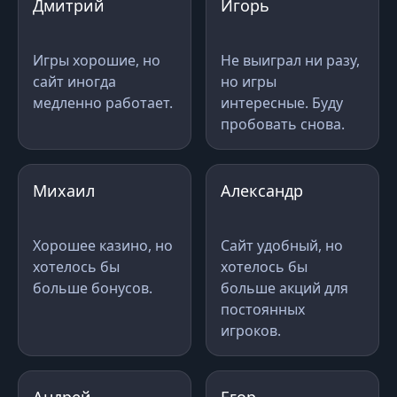
Дмитрий
Игорь
Игры хорошие, но
Не выиграл ни разу,
сайт иногда
но игры
медленно работает.
интересные. Буду
пробовать снова.
Михаил
Александр
Хорошее казино, но
Сайт удобный, но
хотелось бы
хотелось бы
больше бонусов.
больше акций для
постоянных
игроков.