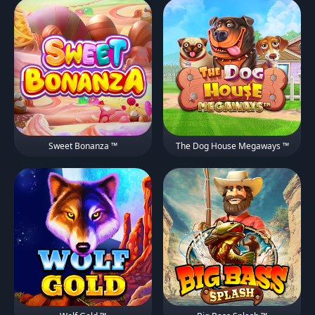
Sweet Bonanza ™
The Dog House Megaways ™