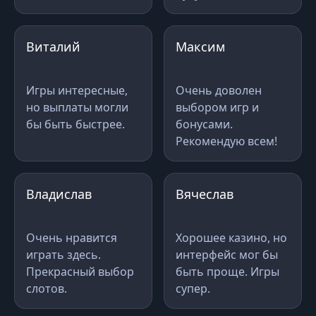
Виталий
Максим
Игры интересные,
Очень доволен
но выплаты могли
выбором игр и
бы быть быстрее.
бонусами.
Рекомендую всем!
Владислав
Вячеслав
Очень нравится
Хорошее казино, но
играть здесь.
интерфейс мог бы
Прекрасный выбор
быть проще. Игры
слотов.
супер.