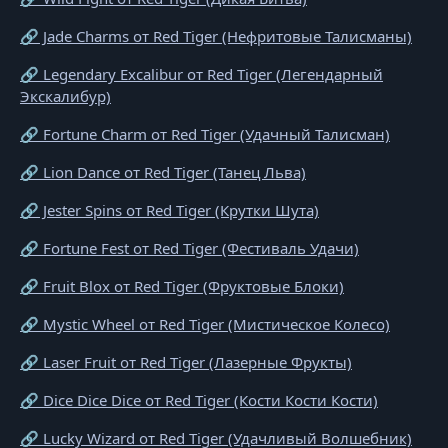
🔗 Jade Charms от Red Tiger (Нефритовые Талисманы)
🔗 Legendary Excalibur от Red Tiger (Легендарный
Экскалибур)
🔗 Fortune Charm от Red Tiger (Удачный Талисман)
🔗 Lion Dance от Red Tiger (Танец Льва)
🔗 Jester Spins от Red Tiger (Крутки Шута)
🔗 Fortune Fest от Red Tiger (Фестиваль Удачи)
🔗 Fruit Blox от Red Tiger (Фруктовые Блоки)
🔗 Mystic Wheel от Red Tiger (Мистическое Колесо)
🔗 Laser Fruit от Red Tiger (Лазерные Фрукты)
🔗 Dice Dice Dice от Red Tiger (Кости Кости Кости)
🔗 Lucky Wizard от Red Tiger (Удачливый Волшебник)