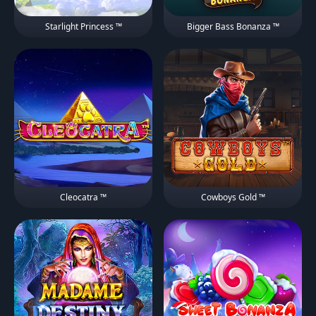
Starlight Princess ™
Bigger Bass Bonanza ™
Cleocatra ™
Cowboys Gold ™