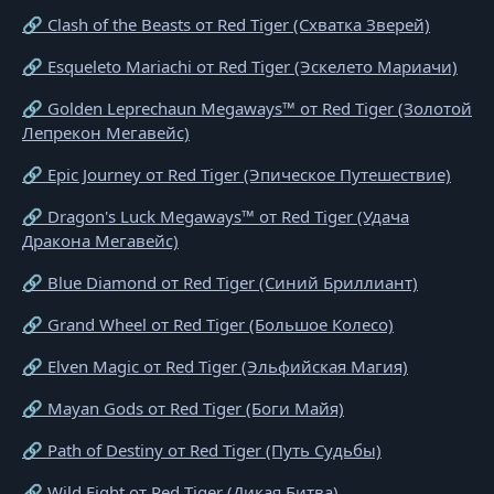
🔗 Clash of the Beasts от Red Tiger (Схватка Зверей)
🔗 Esqueleto Mariachi от Red Tiger (Эскелето Мариачи)
🔗 Golden Leprechaun Megaways™ от Red Tiger (Золотой
Лепрекон Мегавейс)
🔗 Epic Journey от Red Tiger (Эпическое Путешествие)
🔗 Dragon's Luck Megaways™ от Red Tiger (Удача
Дракона Мегавейс)
🔗 Blue Diamond от Red Tiger (Синий Бриллиант)
🔗 Grand Wheel от Red Tiger (Большое Колесо)
🔗 Elven Magic от Red Tiger (Эльфийская Магия)
🔗 Mayan Gods от Red Tiger (Боги Майя)
🔗 Path of Destiny от Red Tiger (Путь Судьбы)
🔗 Wild Fight от Red Tiger (Дикая Битва)