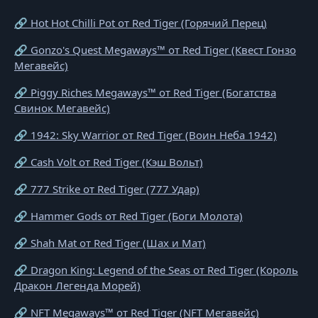
🔗 Hot Hot Chilli Pot от Red Tiger (Горячий Перец)
🔗 Gonzo's Quest Megaways™ от Red Tiger (Квест Гонзо
Мегавейс)
🔗 Piggy Riches Megaways™ от Red Tiger (Богатства
Свинок Мегавейс)
🔗 1942: Sky Warrior от Red Tiger (Воин Неба 1942)
🔗 Cash Volt от Red Tiger (Кэш Вольт)
🔗 777 Strike от Red Tiger (777 Удар)
🔗 Hammer Gods от Red Tiger (Боги Молота)
🔗 Shah Mat от Red Tiger (Шах и Мат)
🔗 Dragon King: Legend of the Seas от Red Tiger (Король
Дракон Легенда Морей)
🔗 NFT Megaways™ от Red Tiger (NFT Мегавейс)