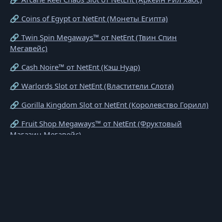
🔗 Coins of Egypt от NetEnt (Монеты Египта)
🔗 Twin Spin Megaways™ от NetEnt (Твин Спин
Мегавейс)
🔗 Cash Noire™ от NetEnt (Кэш Нуар)
🔗 Warlords Slot от NetEnt (Властители Слота)
🔗 Gorilla Kingdom Slot от NetEnt (Королевство Горилл)
🔗 Fruit Shop Megaways™ от NetEnt (Фруктовый
Магазин Мегавейс)
🔗 The Creature from the Black Lagoon Slot от NetEnt
(Существо из Черной Лагуны)
🔗 Elements: The Awakening от NetEnt (Элементы
Пробуждение)
🔗 Dark King: Forbidden Riches от NetEnt (Темный