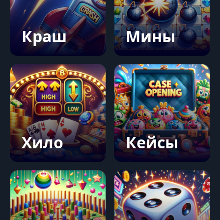
Краш
Мины
Хило
Кейсы