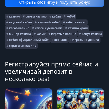
Открыть слот игру и получить бонус
#
казино
#
слоты казино
#
кебап
#
кебаб
#
вкусный кебап
#
вкусный кебаб
#
кебап казино
#
кебаб казино
#
кейсы с деньгами
#
казино краш
#
минер казино
#
казик
#
играть в казино
#
бонус казино
#
кебап официальный сайт
#
зеркало
#
играть на деньги
#
стратегия казино
Регистрируйся прямо сейчас и
увеличивай депозит в
несколько раз!