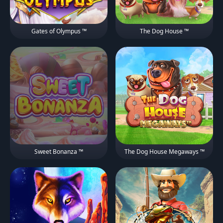
Gates of Olympus ™
The Dog House ™
Sweet Bonanza ™
The Dog House Megaways ™