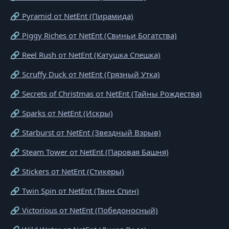
🔗 Pyramid от NetEnt (Пирамида)
🔗 Piggy Riches от NetEnt (Свиньи Богатства)
🔗 Reel Rush от NetEnt (Катушка Спешка)
🔗 Scruffy Duck от NetEnt (Грязный Утка)
🔗 Secrets of Christmas от NetEnt (Тайны Рождества)
🔗 Sparks от NetEnt (Искры)
🔗 Starburst от NetEnt (Звездный Взрыв)
🔗 Steam Tower от NetEnt (Паровая Башня)
🔗 Stickers от NetEnt (Стикеры)
🔗 Twin Spin от NetEnt (Твин Спин)
🔗 Victorious от NetEnt (Победоносный)