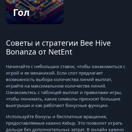
Гол
Советы и стратегии Bee Hive
Bonanza от NetEnt
Начинайте с небольших ставок, чтобы ознакомиться с
игрой и ее механикой. Если слот предлагает
возможность выбора количества линий выплат,
играйте на максимальном количестве линий.
Ознакомьтесь с таблицей выплат и правилами игры,
чтобы понимать, какие символы приносят большие
выигрыши и как работают бонусные функции.
Используйте бонусы и бесплатные вращения,
предоставляемые казино Kebup. Это позволит играть
дольше без дополнительных затрат. В онлайн казино