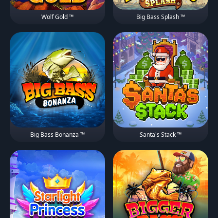
Wolf Gold ™
Big Bass Splash ™
Big Bass Bonanza ™
Santa's Stack ™