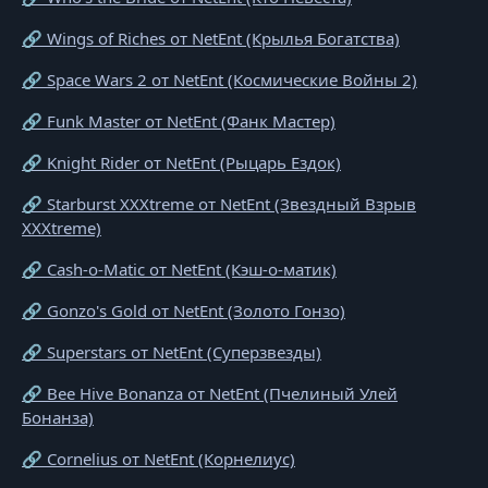
🔗 Wings of Riches от NetEnt (Крылья Богатства)
🔗 Space Wars 2 от NetEnt (Космические Войны 2)
🔗 Funk Master от NetEnt (Фанк Мастер)
🔗 Knight Rider от NetEnt (Рыцарь Ездок)
🔗 Starburst XXXtreme от NetEnt (Звездный Взрыв
XXXtreme)
🔗 Cash-o-Matic от NetEnt (Кэш-о-матик)
🔗 Gonzo's Gold от NetEnt (Золото Гонзо)
🔗 Superstars от NetEnt (Суперзвезды)
🔗 Bee Hive Bonanza от NetEnt (Пчелиный Улей
Бонанза)
🔗 Cornelius от NetEnt (Корнелиус)