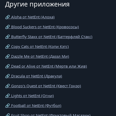
Другие приложения
🔗 Aloha от NetEnt (Алоха)
🔗 Blood Suckers от NetEnt (Кровососы)
🔗 Butterfly Staxx от NetEnt (Баттерфляй Стакс)
🔗 Copy Cats от NetEnt (Копи Кэтс)
🔗 Dazzle Me от NetEnt (Даззл Ми)
🔗 Dead or Alive от NetEnt (Мертв или Жив)
🔗 Dracula от NetEnt (Дракула)
🔗 Gonzo's Quest от NetEnt (Квест Гонзо)
🔗 Lights от NetEnt (Огни)
🔗 Football от NetEnt (Футбол)
🔗 Fruit Shop от NetEnt (Фруктовый Магазин)