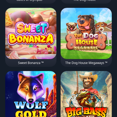
Sweet Bonanza ™
The Dog House Megaways ™