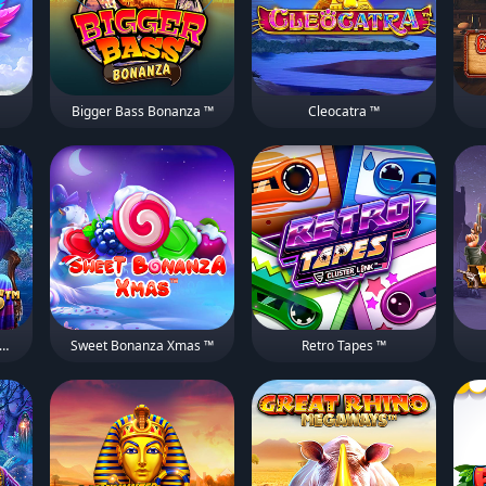
Bigger Bass Bonanza ™
Cleocatra ™
dame Destiny Megaways ™
Sweet Bonanza Xmas ™
Retro Tapes ™