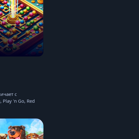
ичает с
Play 'n Go, Red