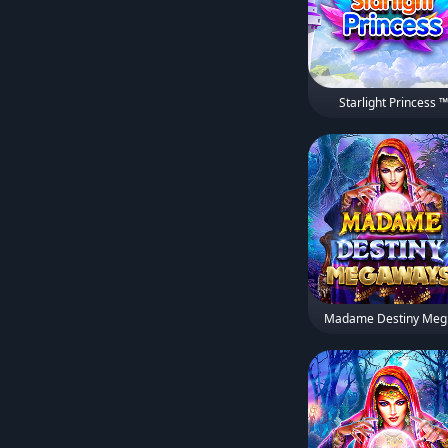
Starlight Princess ™
Ma