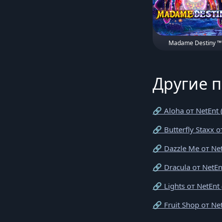
Madame Destiny ™
Другие 
🔗 Aloha от NetEnt 
🔗 Butterfly Staxx 
🔗 Dazzle Me от Ne
🔗 Dracula от NetEn
🔗 Lights от NetEnt
🔗 Fruit Shop от N