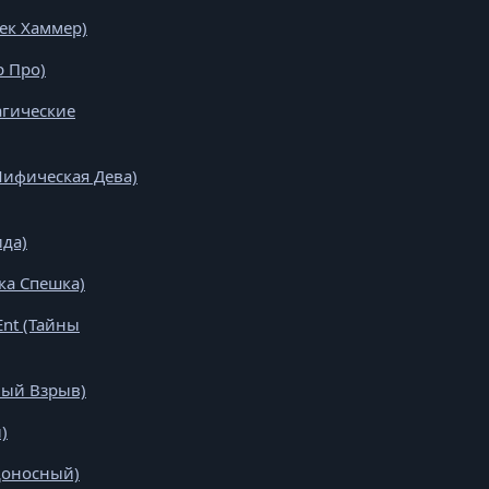
жек Хаммер)
р Про)
Магические
(Мифическая Дева)
ида)
шка Спешка)
tEnt (Тайны
дный Взрыв)
)
едоносный)