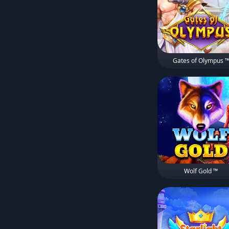
Gates of Olympus 
Wolf Gold ™