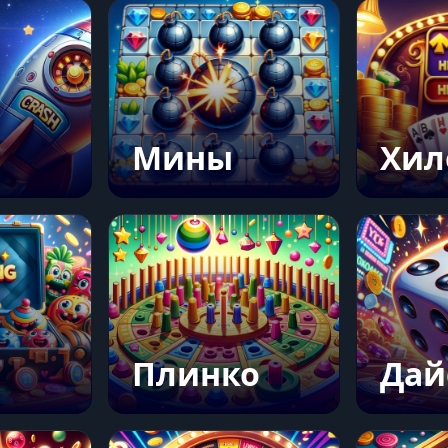
Мины
Хил
Плинко
Дай