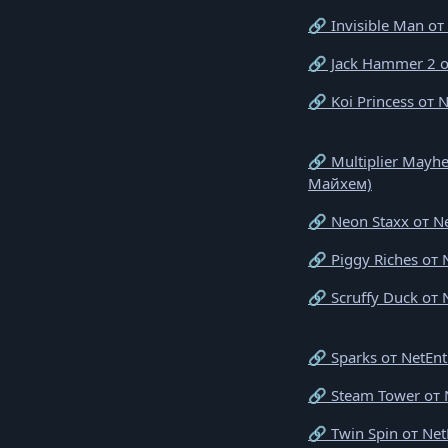
🔗 Invisible Man о
🔗 Jack Hammer 2 о
🔗 Koi Princess от 
🔗 Multiplier May
Майхем)
🔗 Neon Staxx от N
🔗 Piggy Riches от
🔗 Scruffy Duck от 
🔗 Sparks от NetEn
🔗 Steam Tower от 
🔗 Twin Spin от Ne