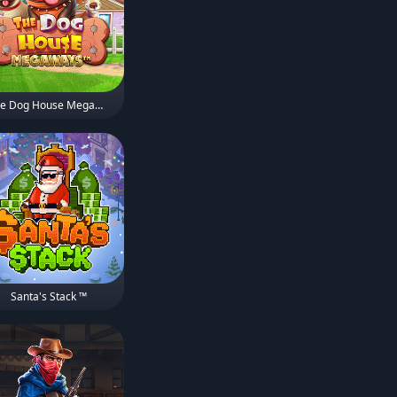
The Dog House Megaways ™
Santa's Stack ™