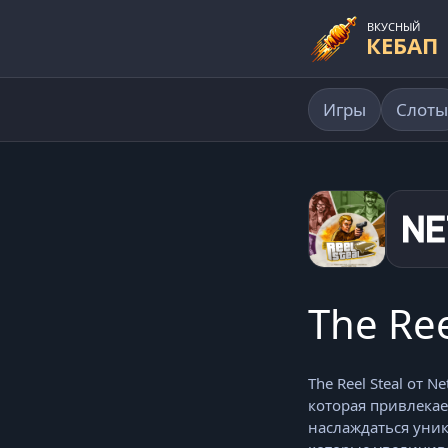
ВКУСНЫЙ
КЕБАП
Игры
Слоты
The Ree
The Reel Steal от 
которая привлека
наслаждаться ун