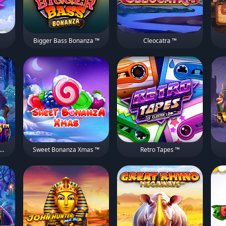
Bigger Bass Bonanza ™
Cleocatra ™
dame Destiny Megaways ™
Sweet Bonanza Xmas ™
Retro Tapes ™