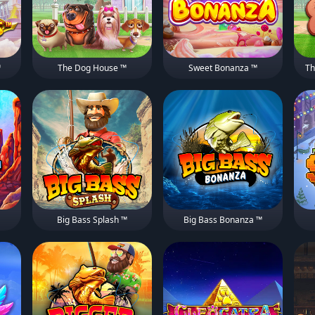
™
The Dog House ™
Sweet Bonanza ™
Big Bass Splash ™
Big Bass Bonanza ™