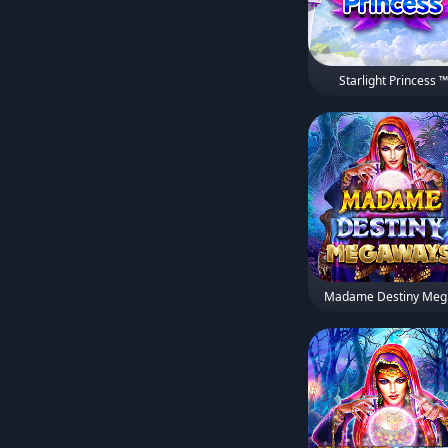
Starlight Princess ™
Ma