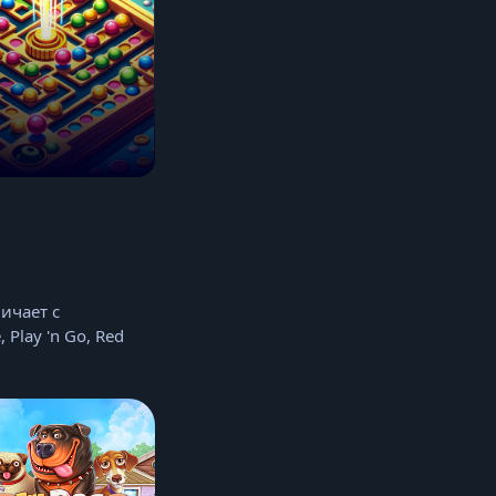
ичает с
Play 'n Go, Red