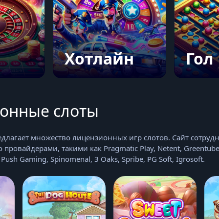
Хотлайн
Гол
онные слоты
длагает множество лицензионных игр слотов. Сайт сотрудн
ровайдерами, такими как Pragmatic Play, Netent, Greentube, 
, Push Gaming, Spinomenal, 3 Oaks, Spribe, PG Soft, Igrosoft.