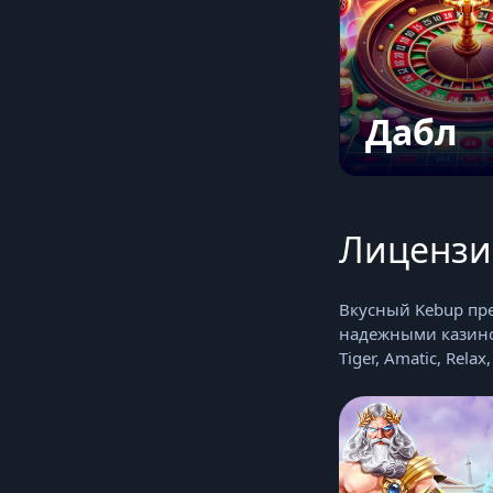
Дабл
Лицензи
Вкусный Kebup пре
надежными казино п
Tiger, Amatic, Relax