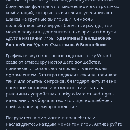
бонусными функциями и множеством выигрышных
комбинаций, которые значительно увеличивают
шансы на крупные выигрыши. Символы
волшебников активируют бонусные раунды, где
можно получить дополнительные призы и бонусы.
Другие названия игры:
Удачливый Волшебник
,
Волшебник Удачи
,
Счастливый Волшебник
.
Графика и звуковое сопровождение Lucky Wizard
создают атмосферу настоящего волшебства,
привлекая игроков своим ярким и магическим
оформлением. Эта игра подходит как для новичков,
так и для опытных игроков, благодаря интуитивно
понятной механике и возможности играть на
различных устройствах. Lucky Wizard от Red Tiger -
идеальный выбор для тех, кто ищет волшебное и
прибыльное времяпровождение.
Погрузитесь в мир магии и волшебства и
наслаждайтесь каждым моментом игры. Активируйте