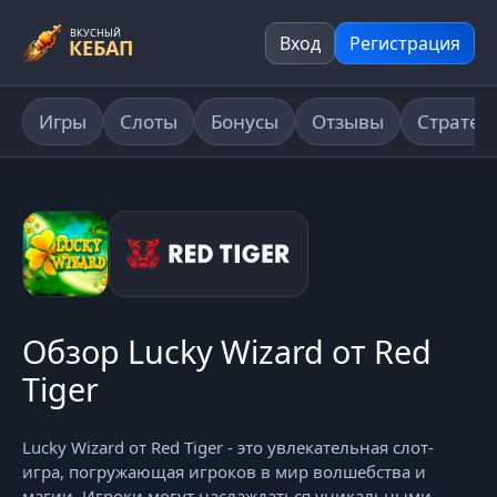
ВКУСНЫЙ
Вход
Регистрация
КЕБАП
Игры
Слоты
Бонусы
Отзывы
Стратег
Обзор Lucky Wizard от Red
Tiger
Lucky Wizard от Red Tiger - это увлекательная слот-
игра, погружающая игроков в мир волшебства и
магии. Игроки могут наслаждаться уникальными