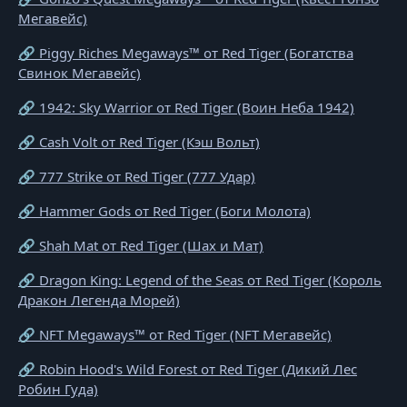
Мегавейс)
🔗 Piggy Riches Megaways™ от Red Tiger (Богатства
Свинок Мегавейс)
🔗 1942: Sky Warrior от Red Tiger (Воин Неба 1942)
🔗 Cash Volt от Red Tiger (Кэш Вольт)
🔗 777 Strike от Red Tiger (777 Удар)
🔗 Hammer Gods от Red Tiger (Боги Молота)
🔗 Shah Mat от Red Tiger (Шах и Мат)
🔗 Dragon King: Legend of the Seas от Red Tiger (Король
Дракон Легенда Морей)
🔗 NFT Megaways™ от Red Tiger (NFT Мегавейс)
🔗 Robin Hood's Wild Forest от Red Tiger (Дикий Лес
Робин Гуда)