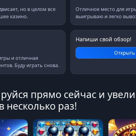
двисает, но в целом все
Отличное место для игры
шее казино.
выигрываю и легко выво
Напиши свой обзор!
Открыть
игры и отличная
нтов. Буду играть снова.
ируйся прямо сейчас и увел
в несколько раз!