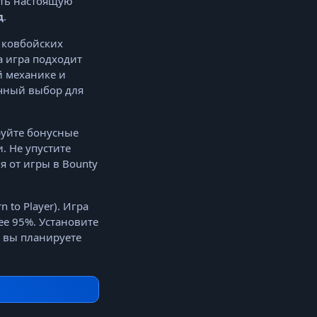
ать настоящую
д
.
 ковбойских
 игра подходит
й механике и
личный выбор для
руйте бонусные
 Не упустите
 от игры в Bounty
 to Player). Игра
ее 95%. Установите
и вы планируете