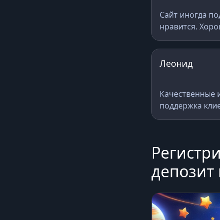
Сайт иногда по
нравится. Хоро
Леонид
Качественные 
поддержка клие
Регистр
депозит 