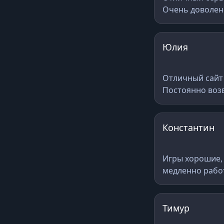
Очень доволен
Юлия
Отличный сайт 
Постоянно воз
Константин
Игры хорошие, 
медленно работ
Тимур