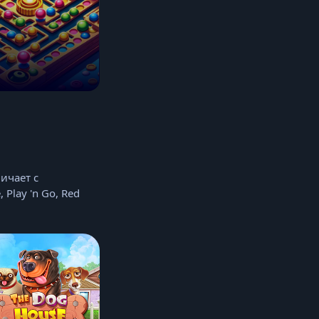
ичает с
Play 'n Go, Red