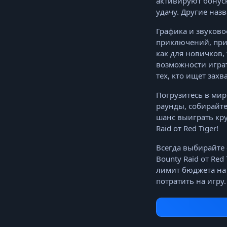
активируют бонус
удачу. Другие наз
Графика и звуково
приключений, при
как для новичков,
возможности играт
тех, кто ищет за
Погрузитесь в ми
раунды, собирайт
шанс выиграть кр
Raid от Red Tiger!
Всегда выбирайте с
Bounty Raid от Re
лимит бюджета на 
потратить на игру.