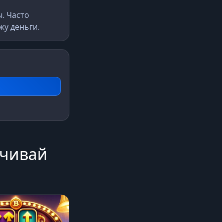
. Часто
жу деньги.
ичивай