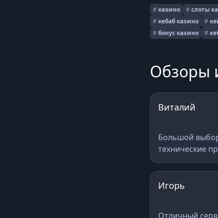
#
казино
#
слоты к
#
кебаб казино
#
ке
#
бонус казино
#
ке
Обзоры и
Виталий
Большой выбор
технические п
Игорь
Отличный серв