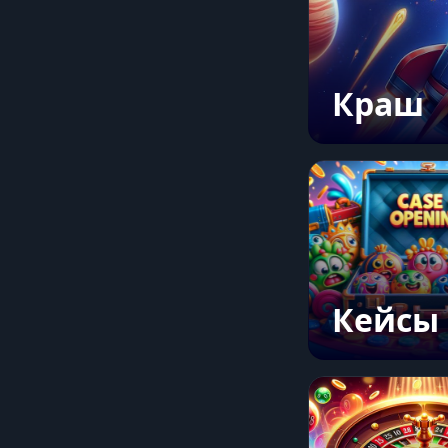
Краш
Кейсы