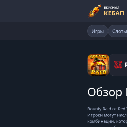
ВКУСНЫЙ
КЕБАП
Игры
Слоты
Обзор 
Bounty Raid от Red
Игроки могут на
комбинаций, кото