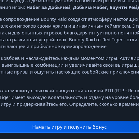
ные раунды, где можно умножить свои выигрыши и испыт
вания игры:
Набег за Добычей
,
Добыча Набег
,
Баунти Рей
е сопровождение Bounty Raid создают атмосферу настоящих
влекая игроков своим ярким и динамичным геймплеем. Эта
 так и для опытных игроков благодаря интуитивно понятно
ь на различных устройствах. Bounty Raid от Red Tiger - от
хватывающее и прибыльное времяпровождение.
р ковбоев и наслаждайтесь каждым моментом игры. Активи
е выигрышные комбинации и увеличивайте свои выигрыши.
упные призы и ощутить настоящие ковбойские приключения
лот-машину с высокой процентной отдачей РТП (RTP - Return
d Tiger имеет высокую волатильность и отдачу на уровне бол
игру и придерживайтесь его. Определите, сколько времен
Начать игру и получить бонус