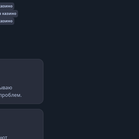
казино
в казино
казино
рываю
 проблем.
ают