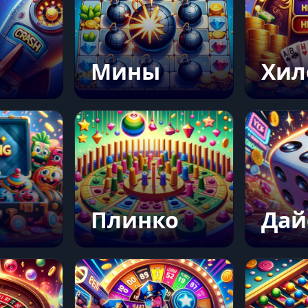
Мины
Хил
Плинко
Дай