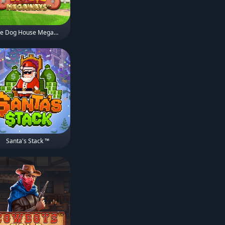
The Dog House Megaways ™
Santa's Stack ™