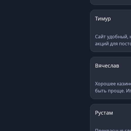
Тимур
Сайт удобный, 
акций для пост
Вячеслав
Хорошее казино
быть проще. Иг
Рустам
Прекрасные сло