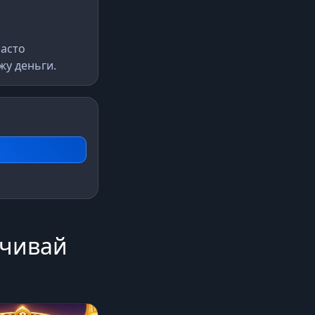
Часто
жу деньги.
ичивай