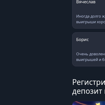
Вячеслав
Иногда долго ж
выигрыши хор
Борис
Очень доволен
выигрышей и б
Регистр
депозит 