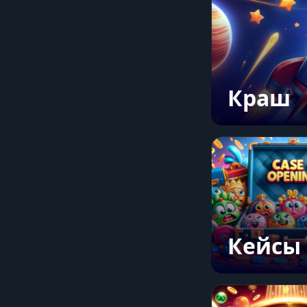
Краш
Кейсы