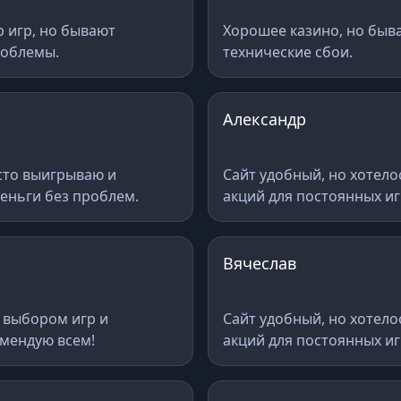
 игр, но бывают
Хорошее казино, но быв
роблемы.
технические сбои.
Александр
сто выигрываю и
Сайт удобный, но хотел
еньги без проблем.
акций для постоянных иг
Вячеслав
 выбором игр и
Сайт удобный, но хотел
омендую всем!
акций для постоянных иг