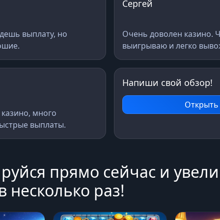
Сергей
дешь выплату, но
Очень доволен казино. 
ошие.
выигрываю и легко выво
Напиши свой обзор!
Открыть
 казино, много
ыстрые выплаты.
ируйся прямо сейчас и увел
в несколько раз!