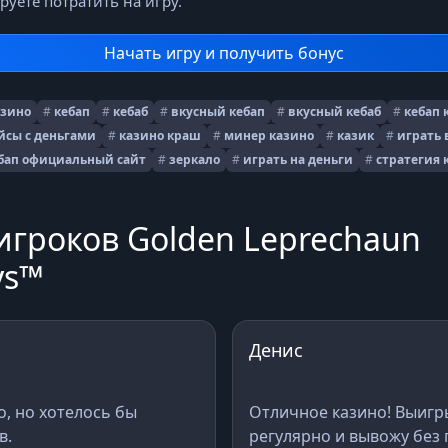
уете потратить на игру.
Начать игру и получить бонус
азино
#
кебап
#
кебаб
#
вкусный кебап
#
вкусный кебаб
#
кебап 
йсы с деньгами
#
казино краш
#
минер казино
#
казик
#
играть 
бап официальный сайт
#
зеркало
#
играть на деньги
#
стратегия 
игроков Golden Leprechaun
ys™
Денис
, но хотелось бы
Отличное казино! Выиг
в.
регулярно и вывожу без