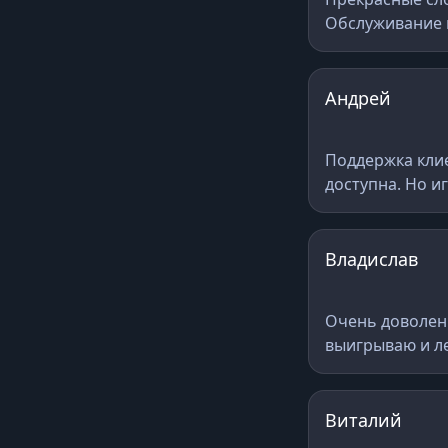
Обслуживание 
Андрей
Поддержка клие
доступна. Но и
Владислав
Очень доволен 
выигрываю и ле
Виталий