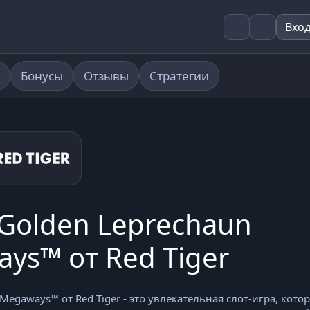
Вхо
Бонусы
Отзывы
Стратегии
Golden Leprechaun
ys™ от Red Tiger
Megaways™ от Red Tiger - это увлекательная слот-игра, кото