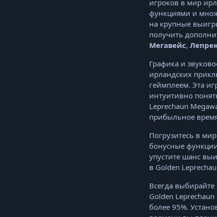
игроков в мир ир
функциями и мно
на крупные выигр
получить дополни
Мегавейс
,
Лепрек
Графика и звуков
ирландских прикл
геймплеем. Эта иг
интуитивно понятн
Leprechaun Megawa
прибыльное врем
Погрузитесь в мир
бонусные функции
упустите шанс вы
в Golden Leprechau
Всегда выбирайте с
Golden Leprechaun
более 95%. Устано