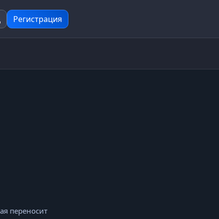
д
Регистрация
рая переносит