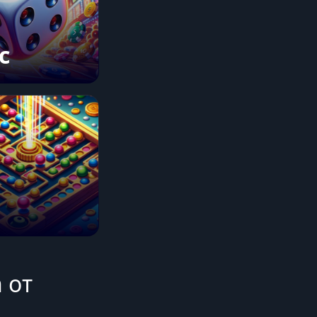
с
 от