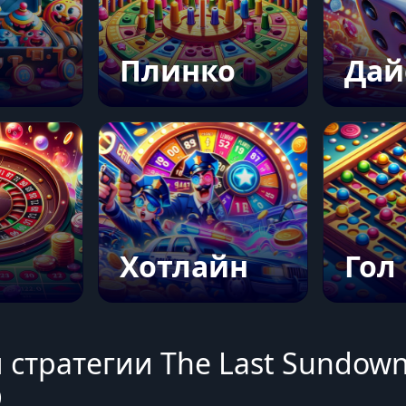
Плинко
Дай
Хотлайн
Гол
 стратегии The Last Sundown
O