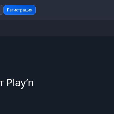
д
Регистрация
 Play’n