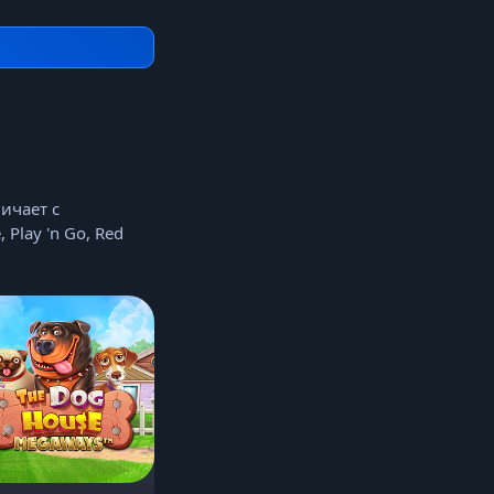
ичает с
Play 'n Go, Red