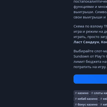
постапокалиптиче
функциями и множ
выигрыши. Символ
свои выигрыши и 
Схема по взлому Th
игра и режим на д
играть, просто за
Ласт Сандаун
,
Ко
Выбирайте слот-маш
Sundown от Play’n
лимит бюджета на 
потратить на игру.
#
казино
#
слоты к
#
кебаб казино
#
ке
#
бонус казино
#
ке