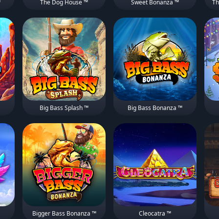
™
The Dog House ™
Sweet Bonanza ™
Big Bass Splash ™
Big Bass Bonanza ™
Bigger Bass Bonanza ™
Cleocatra ™