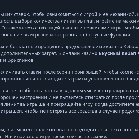
ьших ставок, чтобы ознакомиться с игрой и ее механикой. 
жность выбора количества линий выплат, играйте на макс
 Ознакомьтесь с таблицей выплат и правилами игры, чтобы
 большие выигрыши и как работают бонусные функции.
ы и бесплатные вращения, предоставляемые казино Kebup.
 дополнительных затрат. В онлайн казино
Вкусный Кебап
в
в и фриспинов.
величивать ставки после серии проигрышей, чтобы компенс
осторожностью и не выходите за рамки установленного бюдж
в игре, чтобы оставаться в здравом уме и контролировать 
хорошем настроении и не пытайтесь отыграться после про
бя лимит выигрыша и прекращайте игру, когда достигнете е
игрышей, чтобы не потерять все средства в случае продол
ам, вы сможете более осознанно подходить к игре в слоты 
. Начинай свою игру прямо сейчас по ссылке.