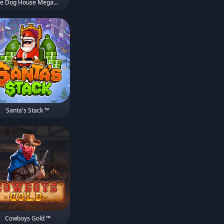
The Dog House Megaways ™
Santa's Stack ™
Cowboys Gold ™