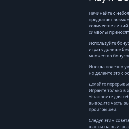
Начинайте с небол
предлагает возмо
количестве линий.
символы приносят
Используйте бонус
играть дольше без
множество бонусо
Иногда полезно у
но делайте это с 
Делайте перерывы 
Играйте только в 
Установите для се
выводите часть вы
проигрышей.
Следуя этим совет
шансы на выигрыш