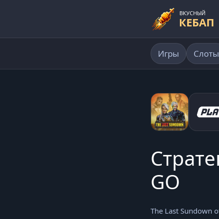
ВКУСНЫЙ
КЕБАП
Игры
Слоты
Страте
GO
The Last Sundown о