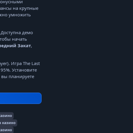
 бонусными
ансы на крупные
ожно умножить
. Доступна демо
Чтобы начать
ледний Закат
,
er). Игра The Last
 95%. Установите
и вы планируете
казино
в казино
казино