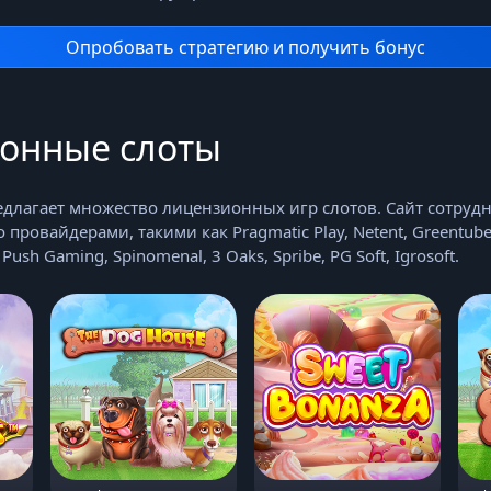
Опробовать стратегию и получить бонус
онные слоты
длагает множество лицензионных игр слотов. Сайт сотрудн
ровайдерами, такими как Pragmatic Play, Netent, Greentube, 
, Push Gaming, Spinomenal, 3 Oaks, Spribe, PG Soft, Igrosoft.