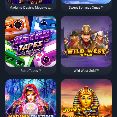
Madame Destiny Megaways ™
Sweet Bonanza Xmas ™
Retro Tapes ™
Wild West Gold ™