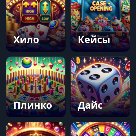
Хило
Кейсы
Плинко
Дайс