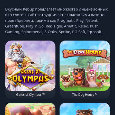
Вкусный Kebup предлагает множество лицензионных
игр слотов. Сайт сотрудничает с надежными казино
провайдерами, такими как Pragmatic Play, Netent,
Greentube, Play 'n Go, Red Tiger, Amatic, Relax, Push
Gaming, Spinomenal, 3 Oaks, Spribe, PG Soft, Igrosoft.
Gates of Olympus ™
The Dog House ™