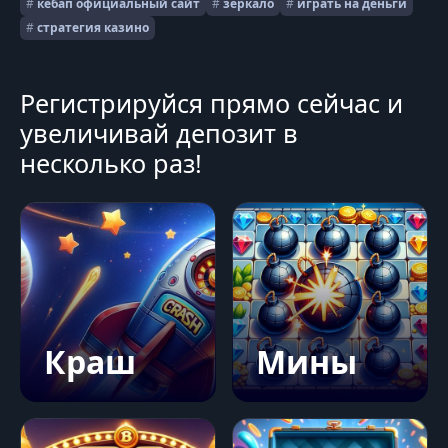
#
кебап официальный сайт
#
зеркало
#
играть на деньги
#
стратегия казино
Регистрируйся прямо сейчас и
увеличивай депозит в
несколько раз!
Краш
Мины