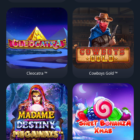
Cleocatra ™
Cowboys Gold ™