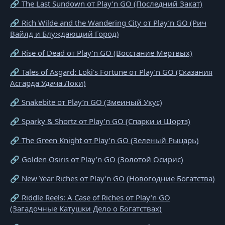
🔗 The Last Sundown от Play’n GO (Последний Закат)
🔗 Rich Wilde and the Wandering City от Play’n GO (Рич
Вайлд и Блуждающий Город)
🔗 Rise of Dead от Play’n GO (Восстание Мертвых)
🔗 Tales of Asgard: Loki's Fortune от Play’n GO (Сказания
Асгарда Удача Локи)
🔗 Snakebite от Play’n GO (Змеиный Укус)
🔗 Sparky & Shortz от Play’n GO (Спарки и Шортз)
🔗 The Green Knight от Play’n GO (Зеленый Рыцарь)
🔗 Golden Osiris от Play’n GO (Золотой Осирис)
🔗 New Year Riches от Play’n GO (Новогодние Богатства)
🔗 Riddle Reels: A Case of Riches от Play’n GO
(Загадочные Катушки Дело о Богатствах)