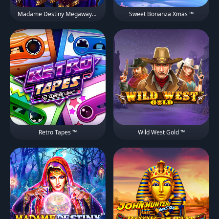
Madame Destiny Megaways ™
Sweet Bonanza Xmas ™
Retro Tapes ™
Wild West Gold ™