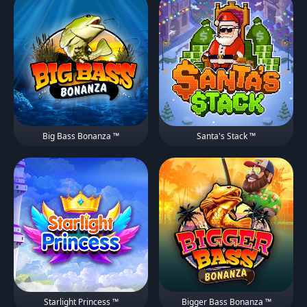
Big Bass Bonanza ™
Santa's Stack ™
Starlight Princess ™
Bigger Bass Bonanza ™