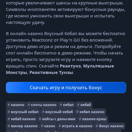
которые увеличивают шансы на крупные выигрыши.
Символы инопланетян активируют бонусные раунды,
где можно умножить свои выигрыши и испытать
настоящую удачу.
В онлайн казино Вкусный Кебап вы можете бесплатно
установить Reactoonz от Play’n GO без вложений.
Доступна демо игра и режим на деньги. Попробуйте
слот онлайн бесплатно в демо-режиме. Чтобы начать
играть, просто загрузите игру и нажмите кнопку
вращать спин. Скачайте
Реактунз
,
Мультяшные
Монстры
,
Реактивные Тунзы
.
Скачать игру и получить бонус
#
казино
#
слоты казино
#
кебап
#
кебаб
#
вкусный кебап
#
вкусный кебаб
#
кебап казино
#
кебаб казино
#
кейсы с деньгами
#
казино краш
#
минер казино
#
казик
#
играть в казино
#
бонус казино