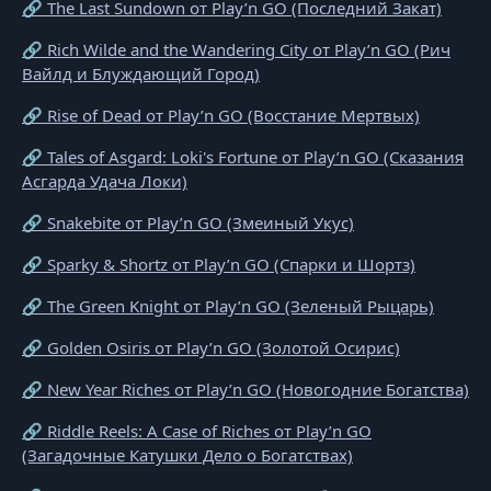
🔗 The Last Sundown от Play’n GO (Последний Закат)
🔗 Rich Wilde and the Wandering City от Play’n GO (Рич
Вайлд и Блуждающий Город)
🔗 Rise of Dead от Play’n GO (Восстание Мертвых)
🔗 Tales of Asgard: Loki's Fortune от Play’n GO (Сказания
Асгарда Удача Локи)
🔗 Snakebite от Play’n GO (Змеиный Укус)
🔗 Sparky & Shortz от Play’n GO (Спарки и Шортз)
🔗 The Green Knight от Play’n GO (Зеленый Рыцарь)
🔗 Golden Osiris от Play’n GO (Золотой Осирис)
🔗 New Year Riches от Play’n GO (Новогодние Богатства)
🔗 Riddle Reels: A Case of Riches от Play’n GO
(Загадочные Катушки Дело о Богатствах)