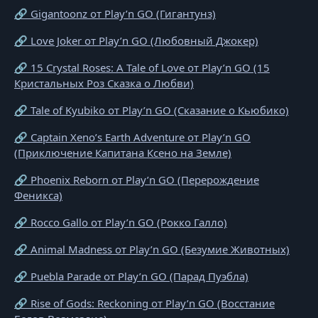
🔗 Gigantoonz от Play’n GO (Гигантунз)
🔗 Love Joker от Play’n GO (Любовный Джокер)
🔗 15 Crystal Roses: A Tale of Love от Play’n GO (15
Кристальных Роз Сказка о Любви)
🔗 Tale of Kyubiko от Play’n GO (Сказание о Кьюбико)
🔗 Captain Xeno’s Earth Adventure от Play’n GO
(Приключение Капитана Ксено на Земле)
🔗 Phoenix Reborn от Play’n GO (Перерождение
Феникса)
🔗 Rocco Gallo от Play’n GO (Рокко Галло)
🔗 Animal Madness от Play’n GO (Безумие Животных)
🔗 Puebla Parade от Play’n GO (Парад Пуэбла)
🔗 Rise of Gods: Reckoning от Play’n GO (Восстание