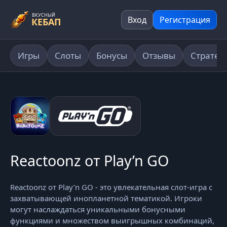
ВКУСНЫЙ
Вход
Регистрация
КЕБАП
Игры
Слоты
Бонусы
Отзывы
Стратег
Reactoonz от Play’n GO
Reactoonz от Play’n GO - это увлекательная слот-игра с
захватывающей инопланетной тематикой. Игроки
могут наслаждаться уникальными бонусными
функциями и множеством выигрышных комбинаций,