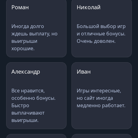
Роман
Николай
Иногда долго
Большой выбор игр
ждешь выплату, но
и отличные бонусы.
выигрыши
Очень доволен.
хорошие.
Александр
Иван
Все нравится,
Игры интересные,
особенно бонусы.
но сайт иногда
Быстро
медленно работает.
выплачивают
выигрыши.