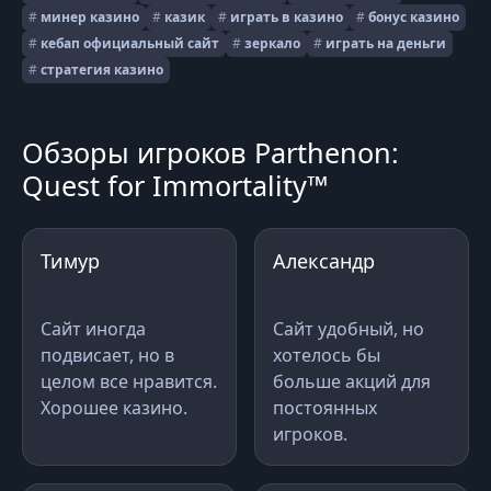
#
минер казино
#
казик
#
играть в казино
#
бонус казино
#
кебап официальный сайт
#
зеркало
#
играть на деньги
#
стратегия казино
Обзоры игроков Parthenon:
Quest for Immortality™
Тимур
Александр
Сайт иногда
Сайт удобный, но
подвисает, но в
хотелось бы
целом все нравится.
больше акций для
Хорошее казино.
постоянных
игроков.