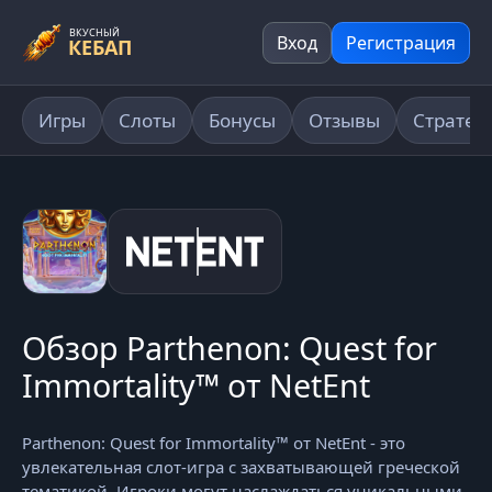
ВКУСНЫЙ
Вход
Регистрация
КЕБАП
Игры
Слоты
Бонусы
Отзывы
Стратег
Обзор Parthenon: Quest for
Immortality™ от NetEnt
Parthenon: Quest for Immortality™ от NetEnt - это
увлекательная слот-игра с захватывающей греческой
тематикой. Игроки могут наслаждаться уникальными