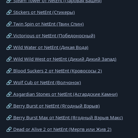
🔗 Steam Tower от NetEnt (Паровая Башня)
🔗 Stickers от NetEnt (Стикеры)
🔗 Twin Spin от NetEnt (Твин Спин)
🔗 Victorious от NetEnt (Победоносный)
🔗 Wild Water от NetEnt (Дикая Вода)
🔗 Wild Wild West от NetEnt (Дикий Дикий Запад)
🔗 Blood Suckers 2 от NetEnt (Кровососы 2)
🔗 Wolf Cub от NetEnt (Волчонок)
🔗 Asgardian Stones от NetEnt (Асгардские Камни)
🔗 Berry Burst от NetEnt (Ягодный Взрыв)
🔗 Berry Burst Max от NetEnt (Ягодный Взрыв Макс)
🔗 Dead or Alive 2 от NetEnt (Мертв или Жив 2)