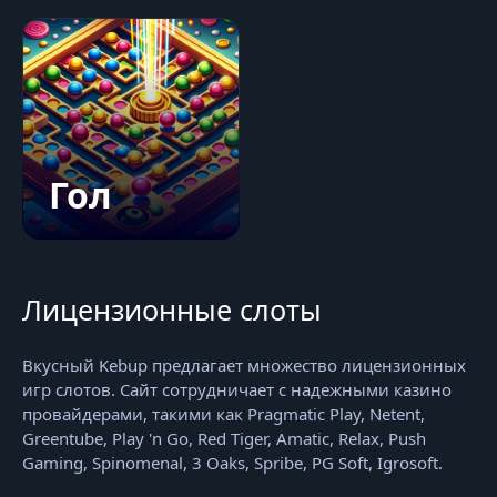
Гол
Лицензионные слоты
Вкусный Kebup предлагает множество лицензионных
игр слотов. Сайт сотрудничает с надежными казино
провайдерами, такими как Pragmatic Play, Netent,
Greentube, Play 'n Go, Red Tiger, Amatic, Relax, Push
Gaming, Spinomenal, 3 Oaks, Spribe, PG Soft, Igrosoft.