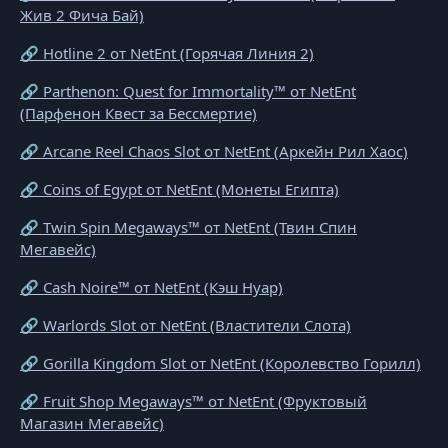
Жив 2 Фича Бай)
🔗 Hotline 2 от NetEnt (Горячая Линия 2)
🔗 Parthenon: Quest for Immortality™ от NetEnt
(Парфенон Квест за Бессмертие)
🔗 Arcane Reel Chaos Slot от NetEnt (Аркейн Рил Хаос)
🔗 Coins of Egypt от NetEnt (Монеты Египта)
🔗 Twin Spin Megaways™ от NetEnt (Твин Спин
Мегавейс)
🔗 Cash Noire™ от NetEnt (Кэш Нуар)
🔗 Warlords Slot от NetEnt (Властители Слота)
🔗 Gorilla Kingdom Slot от NetEnt (Королевство Горилл)
🔗 Fruit Shop Megaways™ от NetEnt (Фруктовый
Магазин Мегавейс)