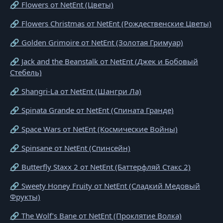
🔗 Flowers от NetEnt (Цветы)
🔗 Flowers Christmas от NetEnt (Рождественские Цветы)
🔗 Golden Grimoire от NetEnt (Золотая Гримуар)
🔗 Jack and the Beanstalk от NetEnt (Джек и Бобовый
Стебель)
🔗 Shangri-La от NetEnt (Шангри Ла)
🔗 Spinata Grande от NetEnt (Спината Гранде)
🔗 Space Wars от NetEnt (Космические Войны)
🔗 Spinsane от NetEnt (Спинсейн)
🔗 Butterfly Staxx 2 от NetEnt (Баттерфляй Стакс 2)
🔗 Sweety Honey Fruity от NetEnt (Сладкий Медовый
Фрукты)
🔗 The Wolf’s Bane от NetEnt (Проклятие Волка)