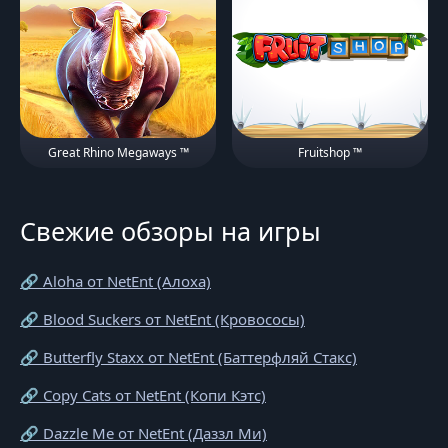
Great Rhino Megaways ™
Fruitshop ™
Свежие обзоры на игры
🔗 Aloha от NetEnt (Алоха)
🔗 Blood Suckers от NetEnt (Кровососы)
🔗 Butterfly Staxx от NetEnt (Баттерфляй Стакс)
🔗 Copy Cats от NetEnt (Копи Кэтс)
🔗 Dazzle Me от NetEnt (Даззл Ми)