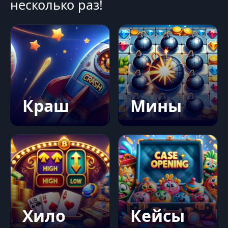
несколько раз!
Краш
Мины
Хило
Кейсы