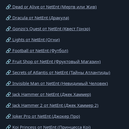
🔗 Dead or Alive от NetEnt (Мертв или Жив)
🔗 Dracula от NetEnt (Дракула)
🔗 Gonzo's Quest от NetEnt (Квест Гонзо)
🔗 Lights от NetEnt (Огни)
🔗 Football от NetEnt (Футбол)
🔗 Fruit Shop от NetEnt (Фруктовый Магазин)
🔗 Secrets of Atlantis от NetEnt (Тайны Атлантиды)
🔗 Invisible Man от NetEnt (Невидимый Человек)
🔗 Jack Hammer от NetEnt (Джек Хаммер)
🔗 Jack Hammer 2 от NetEnt (Джек Хаммер 2)
🔗 Joker Pro от NetEnt (Джокер Про)
🔗 Koi Princess от NetEnt (Принцесса Коі)