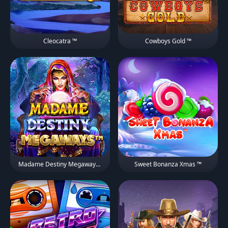
Cleocatra ™
Cowboys Gold ™
Madame Destiny Megaways ™
Sweet Bonanza Xmas ™