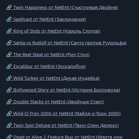
🔗 Twin Happiness от NetEnt (Счастливая Двойня)
🔗 Spellcast от NetEnt (Заклинания)
🔗 King of Slots от NetEnt (Король Слотов)
🔗 Santa vs Rudolf от NetEnt (Санта против Рудольфа)
🔗 The Reel Steal от NetEnt (Рил Стил)
🔗 Excalibur от NetEnt (Экскалибур)
🔗 Wild Turkey от NetEnt (Дикая Индейка)
🔗 Bollywood Story от NetEnt (История Болливуда)
🔗 Double Stacks от NetEnt (Двойные Стакс)
🔗 Wild-O-Tron 3000 от NetEnt (Вайлд-о-Трон 3000)
🔗 Twin Spin Deluxe от NetEnt (Твин Спин Делюкс)
🔗 Dead or Alive 2 Feature Buy от NetEnt (Мертв или