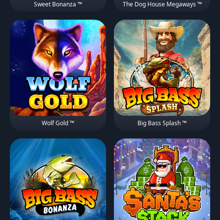
Sweet Bonanza ™
The Dog House Megaways ™
Wolf Gold ™
Big Bass Splash ™