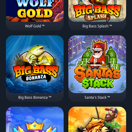
Wolf Gold ™
Big Bass Splash ™
Big Bass Bonanza ™
Santa's Stack ™