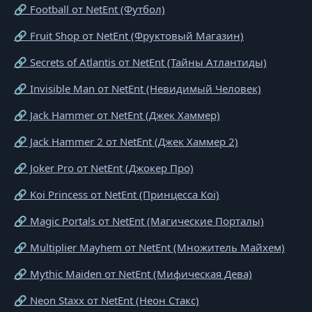
🔗 Football от NetEnt (Футбол)
🔗 Fruit Shop от NetEnt (Фруктовый Магазин)
🔗 Secrets of Atlantis от NetEnt (Тайны Атлантиды)
🔗 Invisible Man от NetEnt (Невидимый Человек)
🔗 Jack Hammer от NetEnt (Джек Хаммер)
🔗 Jack Hammer 2 от NetEnt (Джек Хаммер 2)
🔗 Joker Pro от NetEnt (Джокер Про)
🔗 Koi Princess от NetEnt (Принцесса Коі)
🔗 Magic Portals от NetEnt (Магические Порталы)
🔗 Multiplier Mayhem от NetEnt (Множитель Майхем)
🔗 Mythic Maiden от NetEnt (Мифическая Дева)
🔗 Neon Staxx от NetEnt (Неон Стакс)