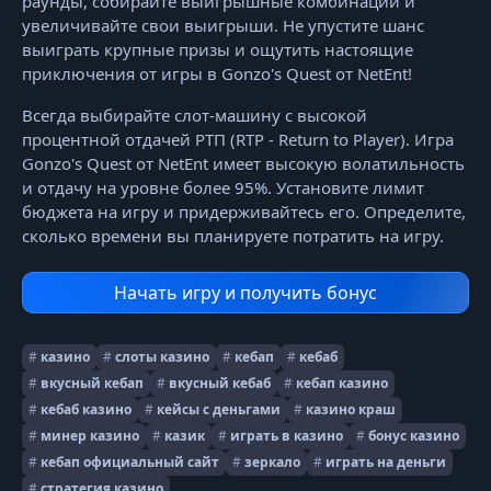
раунды, собирайте выигрышные комбинации и
увеличивайте свои выигрыши. Не упустите шанс
выиграть крупные призы и ощутить настоящие
приключения от игры в Gonzo's Quest от NetEnt!
Всегда выбирайте слот-машину с высокой
процентной отдачей РТП (RTP - Return to Player). Игра
Gonzo's Quest от NetEnt имеет высокую волатильность
и отдачу на уровне более 95%. Установите лимит
бюджета на игру и придерживайтесь его. Определите,
сколько времени вы планируете потратить на игру.
Начать игру и получить бонус
#
казино
#
слоты казино
#
кебап
#
кебаб
#
вкусный кебап
#
вкусный кебаб
#
кебап казино
#
кебаб казино
#
кейсы с деньгами
#
казино краш
#
минер казино
#
казик
#
играть в казино
#
бонус казино
#
кебап официальный сайт
#
зеркало
#
играть на деньги
#
стратегия казино