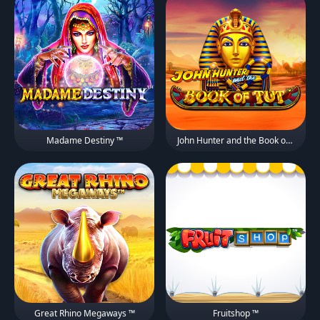
Madame Destiny ™
John Hunter and the Book of Tut ™
Great Rhino Megaways ™
Fruitshop ™