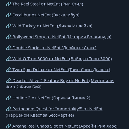
🔗 The Reel Steal от NetEnt (Рил Стил)
🔗 Excalibur от NetEnt (Экскалибур)
🔗 Wild Turkey от NetEnt (Дикая Индейка)
🔗 Bollywood Story от NetEnt (История Болливуда)
🔗 Double Stacks от NetEnt (Двойные Стакс)
🔗 Wild-O-Tron 3000 от NetEnt (Вайлд-о-Трон 3000)
🔗 Twin Spin Deluxe от NetEnt (Твин Спин Делюкс)
🔗 Dead or Alive 2 Feature Buy от NetEnt (Мертв или
Жив 2 Фича Бай)
🔗 Hotline 2 от NetEnt (Горячая Линия 2)
🔗 Parthenon: Quest for Immortality™ от NetEnt
(Парфенон Квест за Бессмертие)
🔗 Arcane Reel Chaos Slot от NetEnt (Аркейн Рил Хаос)