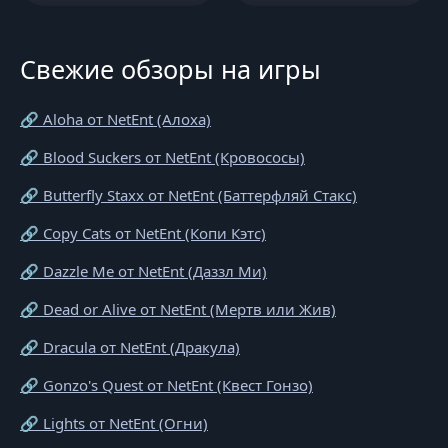
Свежие обзоры на игры
🔗 Aloha от NetEnt (Алоха)
🔗 Blood Suckers от NetEnt (Кровососы)
🔗 Butterfly Staxx от NetEnt (Баттерфляй Стакс)
🔗 Copy Cats от NetEnt (Копи Кэтс)
🔗 Dazzle Me от NetEnt (Даззл Ми)
🔗 Dead or Alive от NetEnt (Мертв или Жив)
🔗 Dracula от NetEnt (Дракула)
🔗 Gonzo's Quest от NetEnt (Квест Гонзо)
🔗 Lights от NetEnt (Огни)