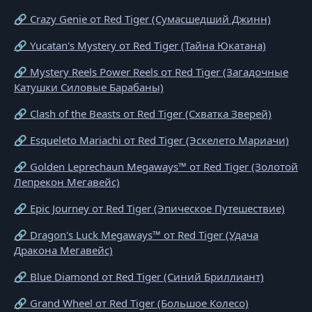
🔗 Crazy Genie от Red Tiger (Сумасшедший Джинн)
🔗 Yucatan's Mystery от Red Tiger (Тайна Юкатана)
🔗 Mystery Reels Power Reels от Red Tiger (Загадочные
Катушки Силовые Барабаны)
🔗 Clash of the Beasts от Red Tiger (Схватка Зверей)
🔗 Esqueleto Mariachi от Red Tiger (Эскелето Мариачи)
🔗 Golden Leprechaun Megaways™ от Red Tiger (Золотой
Лепрекон Мегавейс)
🔗 Epic Journey от Red Tiger (Эпическое Путешествие)
🔗 Dragon's Luck Megaways™ от Red Tiger (Удача
Дракона Мегавейс)
🔗 Blue Diamond от Red Tiger (Синий Бриллиант)
🔗 Grand Wheel от Red Tiger (Большое Колесо)