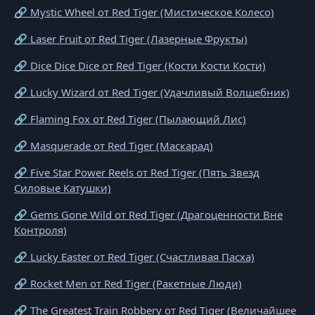
🔗 Mystic Wheel от Red Tiger (Мистическое Колесо)
🔗 Laser Fruit от Red Tiger (Лазерные Фрукты)
🔗 Dice Dice Dice от Red Tiger (Кости Кости Кости)
🔗 Lucky Wizard от Red Tiger (Удачливый Волшебник)
🔗 Flaming Fox от Red Tiger (Пылающий Лис)
🔗 Masquerade от Red Tiger (Маскарад)
🔗 Five Star Power Reels от Red Tiger (Пять Звезд
Силовые Катушки)
🔗 Gems Gone Wild от Red Tiger (Драгоценности Вне
Контроля)
🔗 Lucky Easter от Red Tiger (Счастливая Пасха)
🔗 Rocket Men от Red Tiger (Ракетные Люди)
🔗 The Greatest Train Robbery от Red Tiger (Величайшее