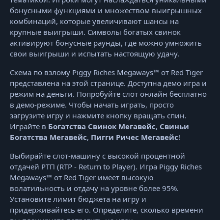
бонусными функциями и множеством выигрышных
комбинаций, которые увеличивают шансы на
крупные выигрыши. Символы богатых свинок
активируют бонусные раунды, где можно умножить
свои выигрыши и испытать настоящую удачу.
Схема по взлому Piggy Riches Megaways™ от Red Tiger
представлена на этой странице. Доступна демо игра и
режим на деньги. Попробуйте слот онлайн бесплатно
в демо-режиме. Чтобы начать играть, просто
загрузите игру и нажмите кнопку вращать спин.
Играйте в
Богатства Свинок Мегавейс
,
Свиньи
Богатства Мегавейс
,
Пигги Ричес Мегавейс
!
Выбирайте слот-машину с высокой процентной
отдачей РТП (RTP - Return to Player). Игра Piggy Riches
Megaways™ от Red Tiger имеет высокую
волатильность и отдачу на уровне более 95%.
Установите лимит бюджета на игру и
придерживайтесь его. Определите, сколько времени