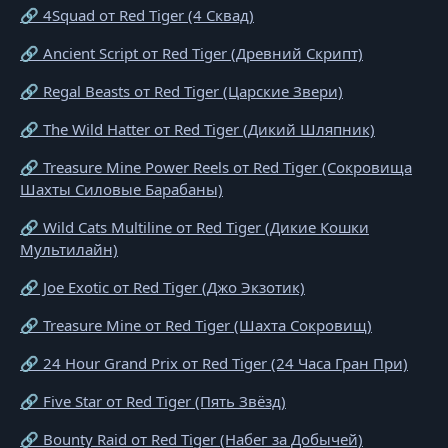
🔗 4Squad от Red Tiger (4 Сквад)
🔗 Ancient Script от Red Tiger (Древний Скрипт)
🔗 Regal Beasts от Red Tiger (Царские Звери)
🔗 The Wild Hatter от Red Tiger (Дикий Шляпник)
🔗 Treasure Mine Power Reels от Red Tiger (Сокровища
Шахты Силовые Барабаны)
🔗 Wild Cats Multiline от Red Tiger (Дикие Кошки
Мультилайн)
🔗 Joe Exotic от Red Tiger (Джо Экзотик)
🔗 Treasure Mine от Red Tiger (Шахта Сокровищ)
🔗 24 Hour Grand Prix от Red Tiger (24 Часа Гран При)
🔗 Five Star от Red Tiger (Пять Звёзд)
🔗 Bounty Raid от Red Tiger (Набег за Добычей)