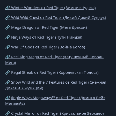
🔗 Winter Wonders от Red Tiger (Зимние Чудеса)
🔗 Wild Wild Chest от Red Tiger (Дикий Дикий Сундук)
🔗 Mega Dragon от Red Tiger (Мега Дракон)
🔗 Ninja Ways от Red Tiger (Пути Ниндзя)
🔗 War Of Gods от Red Tiger (Война Богов)
🔗 Reel King Mega от Red Tiger (Катушечный Король
Мега)
🔗 Regal Streak от Red Tiger (Королевская Полоса)
🔗 Snow Wild and the 7 Features от Red Tiger (Снежная
Дикая и 7 Функций)
🔗 Jingle Ways Megaways™ от Red Tiger (Джингл Вейз
Мегавейс)
🔗 Crystal Mirror от Red Tiger (Кристальное Зеркало)