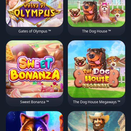
Gates of Olympus ™
The Dog House ™
Sweet Bonanza ™
The Dog House Megaways ™