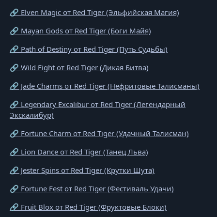
🔗 Elven Magic от Red Tiger (Эльфийская Магия)
🔗 Mayan Gods от Red Tiger (Боги Майя)
🔗 Path of Destiny от Red Tiger (Путь Судьбы)
🔗 Wild Fight от Red Tiger (Дикая Битва)
🔗 Jade Charms от Red Tiger (Нефритовые Талисманы)
🔗 Legendary Excalibur от Red Tiger (Легендарный
Экскалибур)
🔗 Fortune Charm от Red Tiger (Удачный Талисман)
🔗 Lion Dance от Red Tiger (Танец Льва)
🔗 Jester Spins от Red Tiger (Крутки Шута)
🔗 Fortune Fest от Red Tiger (Фестиваль Удачи)
🔗 Fruit Blox от Red Tiger (Фруктовые Блоки)