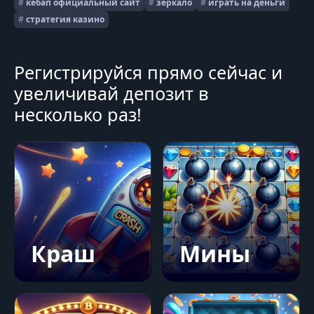
#
кебап официальный сайт
#
зеркало
#
играть на деньги
#
стратегия казино
Регистрируйся прямо сейчас и
увеличивай депозит в
несколько раз!
Краш
Мины