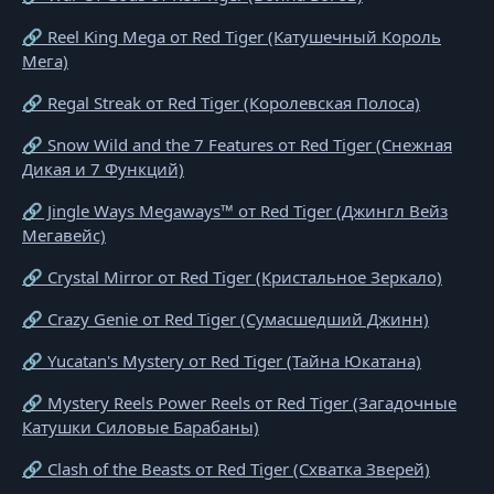
🔗 Reel King Mega от Red Tiger (Катушечный Король
Мега)
🔗 Regal Streak от Red Tiger (Королевская Полоса)
🔗 Snow Wild and the 7 Features от Red Tiger (Снежная
Дикая и 7 Функций)
🔗 Jingle Ways Megaways™ от Red Tiger (Джингл Вейз
Мегавейс)
🔗 Crystal Mirror от Red Tiger (Кристальное Зеркало)
🔗 Crazy Genie от Red Tiger (Сумасшедший Джинн)
🔗 Yucatan's Mystery от Red Tiger (Тайна Юкатана)
🔗 Mystery Reels Power Reels от Red Tiger (Загадочные
Катушки Силовые Барабаны)
🔗 Clash of the Beasts от Red Tiger (Схватка Зверей)