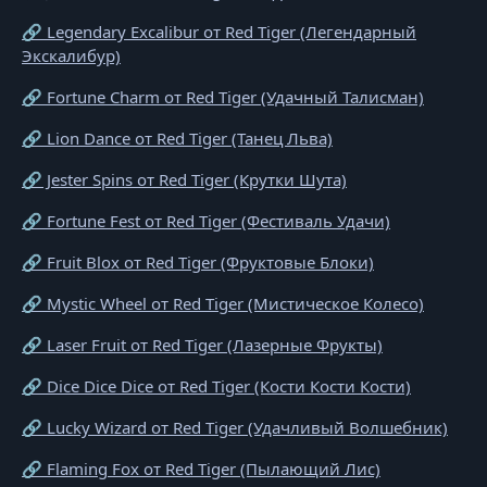
🔗 Legendary Excalibur от Red Tiger (Легендарный
Экскалибур)
🔗 Fortune Charm от Red Tiger (Удачный Талисман)
🔗 Lion Dance от Red Tiger (Танец Льва)
🔗 Jester Spins от Red Tiger (Крутки Шута)
🔗 Fortune Fest от Red Tiger (Фестиваль Удачи)
🔗 Fruit Blox от Red Tiger (Фруктовые Блоки)
🔗 Mystic Wheel от Red Tiger (Мистическое Колесо)
🔗 Laser Fruit от Red Tiger (Лазерные Фрукты)
🔗 Dice Dice Dice от Red Tiger (Кости Кости Кости)
🔗 Lucky Wizard от Red Tiger (Удачливый Волшебник)
🔗 Flaming Fox от Red Tiger (Пылающий Лис)