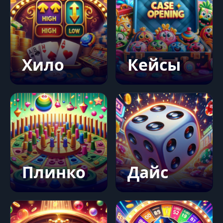
Хило
Кейсы
Плинко
Дайс