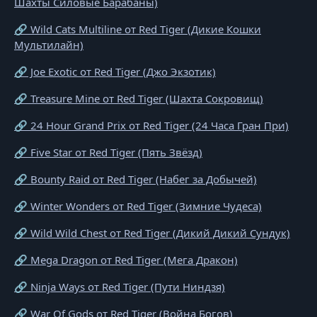
Шахты Силовые Барабаны)
🔗 Wild Cats Multiline от Red Tiger (Дикие Кошки
Мультилайн)
🔗 Joe Exotic от Red Tiger (Джо Экзотик)
🔗 Treasure Mine от Red Tiger (Шахта Сокровищ)
🔗 24 Hour Grand Prix от Red Tiger (24 Часа Гран При)
🔗 Five Star от Red Tiger (Пять Звёзд)
🔗 Bounty Raid от Red Tiger (Набег за Добычей)
🔗 Winter Wonders от Red Tiger (Зимние Чудеса)
🔗 Wild Wild Chest от Red Tiger (Дикий Дикий Сундук)
🔗 Mega Dragon от Red Tiger (Мега Дракон)
🔗 Ninja Ways от Red Tiger (Пути Ниндзя)
🔗 War Of Gods от Red Tiger (Война Богов)