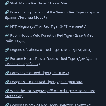
🔗 Shah Mat от Red Tiger (Шах и Мат)
🔗 Dragon King: Legend of the Seas от Red Tiger (Король
Дракон Легенда Морей)
🔗 NFT Megaways™ от Red Tiger (NFT Мегавейс)
🔗 Robin Hood's Wild Forest от Red Tiger (Дикий Лес
Робин Гуда)
🔗 Legend of Athena от Red Tiger (Легенда Афины)
🔗 Fortune House Power Reels от Red Tiger (Дом Удачи
Силовые Барабаны)
🔗 Forever 7's от Red Tiger (Вечные 7)
🔗 Dragon's Luck от Red Tiger (Удача Дракона)
🔗 What the Fox Megaways™ от Red Tiger (Что За Лис
Мегавейс)
🔗 Golden Cryptex от Red Tiger (Золотой Криптекс)