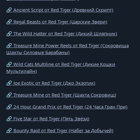
🔗 Ancient Script от Red Tiger (Древний Скрипт)
🔗 Regal Beasts от Red Tiger (Царские Звери)
🔗 The Wild Hatter от Red Tiger (Дикий Шляпник)
🔗 Treasure Mine Power Reels от Red Tiger (Сокровища
Шахты Силовые Барабаны)
🔗 Wild Cats Multiline от Red Tiger (Дикие Кошки
Мультилайн)
🔗 Joe Exotic от Red Tiger (Джо Экзотик)
🔗 Treasure Mine от Red Tiger (Шахта Сокровищ)
🔗 24 Hour Grand Prix от Red Tiger (24 Часа Гран При)
🔗 Five Star от Red Tiger (Пять Звёзд)
🔗 Bounty Raid от Red Tiger (Набег за Добычей)