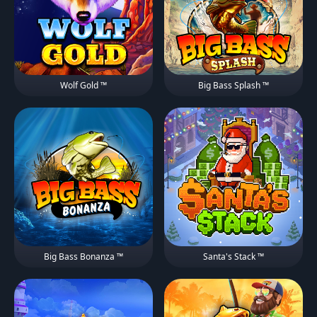
Wolf Gold ™
Big Bass Splash ™
Big Bass Bonanza ™
Santa's Stack ™