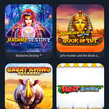
Madame Destiny ™
John Hunter and the Book of Tut ™