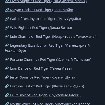
🔗 Elven Magic от Red Tiger (Эльфийская Магия)
🔗 Mayan Gods от Red Tiger (Боги Майя)
🔗 Path of Destiny от Red Tiger (Путь Судьбы)
🔗 Wild Fight от Red Tiger (Дикая Битва)
🔗 Jade Charms от Red Tiger (Нефритовые Талисманы)
🔗 Legendary Excalibur от Red Tiger (Легендарный
Экскалибур)
🔗 Fortune Charm от Red Tiger (Удачный Талисман)
🔗 Lion Dance от Red Tiger (Танец Льва)
🔗 Jester Spins от Red Tiger (Крутки Шута)
🔗 Fortune Fest от Red Tiger (Фестиваль Удачи)
🔗 Fruit Blox от Red Tiger (Фруктовые Блоки)
🔗 Mystic Wheel от Red Tiger (Мистическое Колесо)