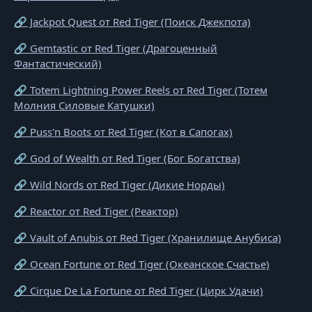
🔗 Jackpot Quest от Red Tiger (Поиск Джекпота)
🔗 Gemtastic от Red Tiger (Драгоценный
Фантастический)
🔗 Totem Lightning Power Reels от Red Tiger (Тотем
Молния Силовые Катушки)
🔗 Puss'n Boots от Red Tiger (Кот в Сапогах)
🔗 God of Wealth от Red Tiger (Бог Богатства)
🔗 Wild Nords от Red Tiger (Дикие Норды)
🔗 Reactor от Red Tiger (Реактор)
🔗 Vault of Anubis от Red Tiger (Хранилище Анубиса)
🔗 Ocean Fortune от Red Tiger (Океанское Счастье)
🔗 Cirque De La Fortune от Red Tiger (Цирк Удачи)