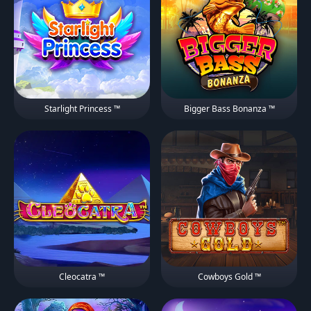
Starlight Princess ™
Bigger Bass Bonanza ™
Cleocatra ™
Cowboys Gold ™