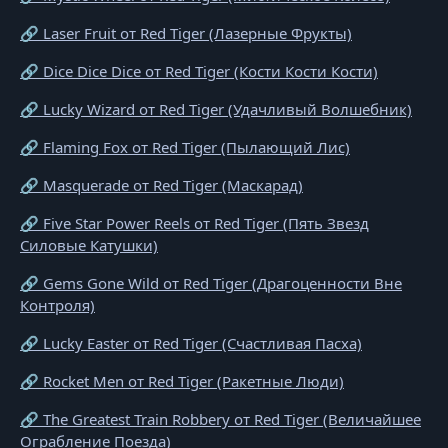
🔗 Laser Fruit от Red Tiger (Лазерные Фрукты)
🔗 Dice Dice Dice от Red Tiger (Кости Кости Кости)
🔗 Lucky Wizard от Red Tiger (Удачливый Волшебник)
🔗 Flaming Fox от Red Tiger (Пылающий Лис)
🔗 Masquerade от Red Tiger (Маскарад)
🔗 Five Star Power Reels от Red Tiger (Пять Звезд
Силовые Катушки)
🔗 Gems Gone Wild от Red Tiger (Драгоценности Вне
Контроля)
🔗 Lucky Easter от Red Tiger (Счастливая Пасха)
🔗 Rocket Men от Red Tiger (Ракетные Люди)
🔗 The Greatest Train Robbery от Red Tiger (Величайшее
Ограбление Поезда)