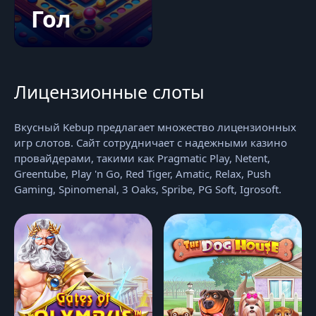
Гол
Лицензионные слоты
Вкусный Kebup предлагает множество лицензионных
игр слотов. Сайт сотрудничает с надежными казино
провайдерами, такими как Pragmatic Play, Netent,
Greentube, Play 'n Go, Red Tiger, Amatic, Relax, Push
Gaming, Spinomenal, 3 Oaks, Spribe, PG Soft, Igrosoft.