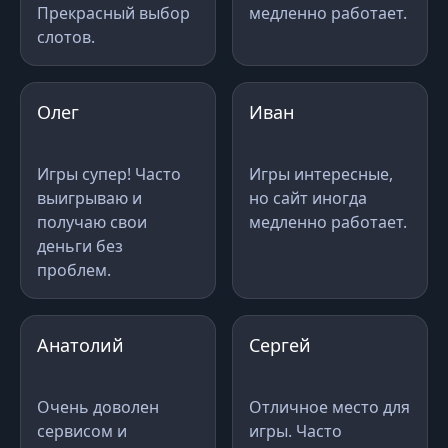
Прекрасный выбор
медленно работает.
слотов.
Олег
Иван
Игры супер! Часто
Игры интересные,
выигрываю и
но сайт иногда
получаю свои
медленно работает.
деньги без
проблем.
Анатолий
Сергей
Очень доволен
Отличное место для
сервисом и
игры. Часто