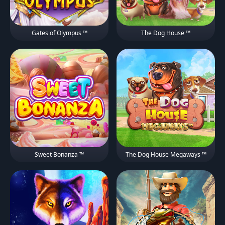
Gates of Olympus ™
The Dog House ™
Sweet Bonanza ™
The Dog House Megaways ™