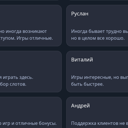
Руслан
но иногда возникают
Иногда бывает трудно вы
ступом. Игры отличные.
но в целом все хорошо.
Виталий
 играть здесь.
Игры интересные, но вы
бор слотов.
быть быстрее.
Андрей
 игр и отличные бонусы.
Поддержка клиентов не 