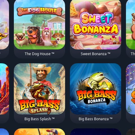
™
The Dog House ™
Sweet Bonanza ™
Big Bass Splash ™
Big Bass Bonanza ™