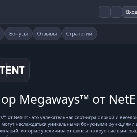
Вхо
Бонусы
Отзывы
Стратегии
Shop Megaways™ от NetE
s™ от NetEnt - это увлекательная слот-игра с яркой и весел
и могут наслаждаться уникальными бонусными функциями 
инаций, которые увеличивают шансы на крупные выигры