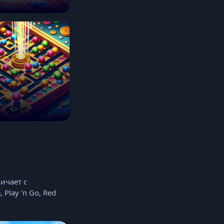
ичает с
Play 'n Go, Red