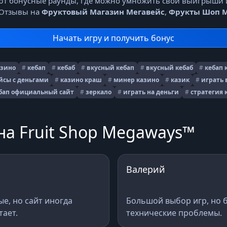
ют бонусные раунды, где можно умножить свои выигрыши 
 Отзывы на
Фруктовый Магазин Мегавейс
,
Фрукты Шоп М
Начать игру и получить бонус
азино
#
кебап
#
кебаб
#
вкусный кебап
#
вкусный кебаб
#
кебап 
йсы с деньгами
#
казино краш
#
минер казино
#
казик
#
играть 
бап официальный сайт
#
зеркало
#
играть на деньги
#
стратегия 
а Fruit Shop Megaways™
Валерий
е, но сайт иногда
Большой выбор игр, но 
ает.
технические проблемы.