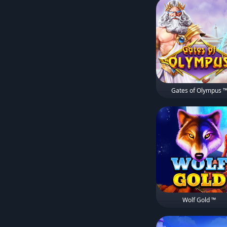
Gates of Olympus 
Wolf Gold ™