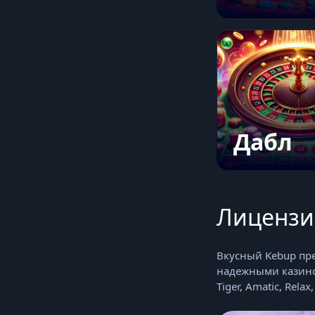
Дабл
Лицензи
Вкусный Kebup пре
надежными казино п
Tiger, Amatic, Relax