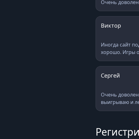
Очень доволен
Виктор
Иногда сайт по
хорошо. Игры 
Сергей
Очень доволен 
выигрываю и ле
Регистр