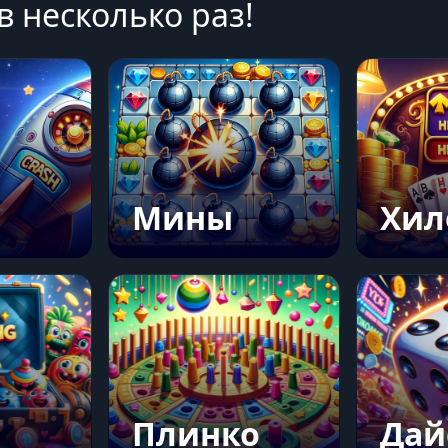
в несколько раз!
Мины
Хил
Плинко
Дай