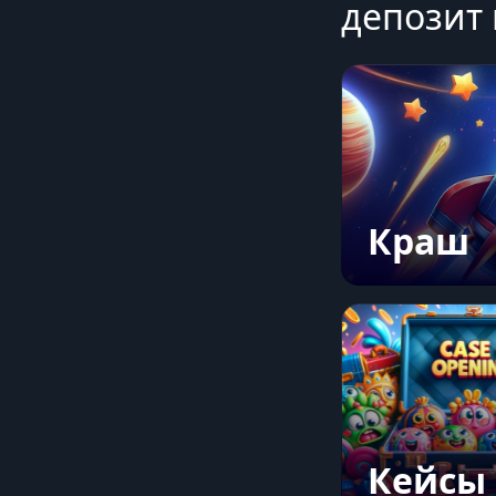
депозит 
Краш
Кейсы