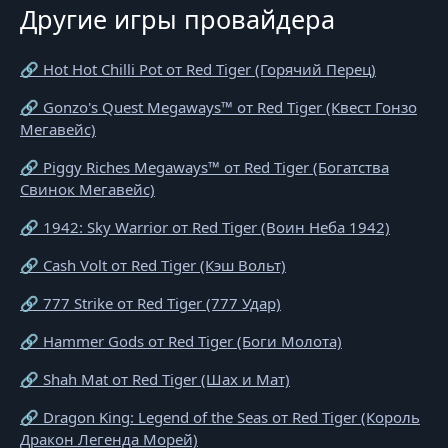
Другие игры провайдера
🔗 Hot Hot Chilli Pot от Red Tiger (Горячий Перец)
🔗 Gonzo's Quest Megaways™ от Red Tiger (Квест Гонзо
Мегавейс)
🔗 Piggy Riches Megaways™ от Red Tiger (Богатства
Свинок Мегавейс)
🔗 1942: Sky Warrior от Red Tiger (Воин Неба 1942)
🔗 Cash Volt от Red Tiger (Кэш Вольт)
🔗 777 Strike от Red Tiger (777 Удар)
🔗 Hammer Gods от Red Tiger (Боги Молота)
🔗 Shah Mat от Red Tiger (Шах и Мат)
🔗 Dragon King: Legend of the Seas от Red Tiger (Король
Дракон Легенда Морей)