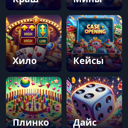
Хило
Кейсы
Плинко
Дайс