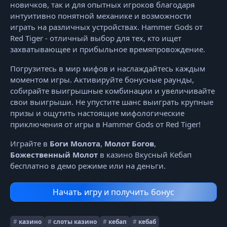
новичков, так и для опытных игроков благодаря
интуитивно понятной механике и возможности
играть на различных устройствах. Hammer Gods от
Red Tiger - отличный выбор для тех, кто ищет
захватывающее и прибыльное времяпровождение.
Погрузитесь в мир мифов и наслаждайтесь каждым
моментом игры. Активируйте бонусные раунды,
собирайте выигрышные комбинации и увеличивайте
свои выигрыши. Не упустите шанс выиграть крупные
призы и ощутить настоящие мифологические
приключения от игры в Hammer Gods от Red Tiger!
Играйте в
Боги Молота
,
Молот Богов
,
Божественный Молот
в казино Вкусный Кебап
бесплатно в демо режиме или на деньги.
Начать игру и получить бонус
#
казино
#
слоты казино
#
кебап
#
кебаб