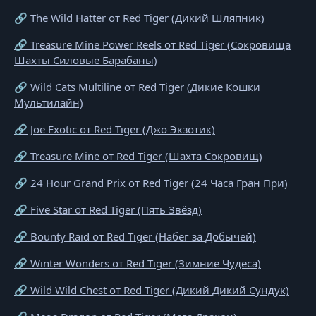
🔗 The Wild Hatter от Red Tiger (Дикий Шляпник)
🔗 Treasure Mine Power Reels от Red Tiger (Сокровища
Шахты Силовые Барабаны)
🔗 Wild Cats Multiline от Red Tiger (Дикие Кошки
Мультилайн)
🔗 Joe Exotic от Red Tiger (Джо Экзотик)
🔗 Treasure Mine от Red Tiger (Шахта Сокровищ)
🔗 24 Hour Grand Prix от Red Tiger (24 Часа Гран При)
🔗 Five Star от Red Tiger (Пять Звёзд)
🔗 Bounty Raid от Red Tiger (Набег за Добычей)
🔗 Winter Wonders от Red Tiger (Зимние Чудеса)
🔗 Wild Wild Chest от Red Tiger (Дикий Дикий Сундук)