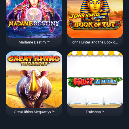
Madame Destiny ™
John Hunter and the Book of Tut ™
Great Rhino Megaways ™
Fruitshop ™