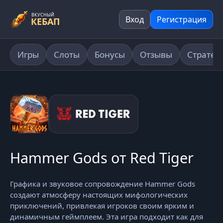
ВКУСНЫЙ
Вход
Регистрация
КЕБАП
Игры
Слоты
Бонусы
Отзывы
Стратег
Hammer Gods от Red Tiger
Графика и звуковое сопровождение Hammer Gods
создают атмосферу настоящих мифологических
приключений, привлекая игроков своим ярким и
динамичным геймплеем. Эта игра подходит как для