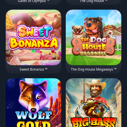
Gates of Olympus ™
The Dog House ™
Sweet Bonanza ™
The Dog House Megaways ™