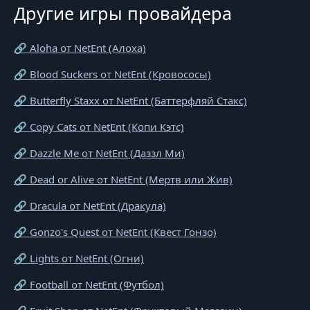
Другие игры провайдера
🔗 Aloha от NetEnt (Алоха)
🔗 Blood Suckers от NetEnt (Кровососы)
🔗 Butterfly Staxx от NetEnt (Баттерфляй Стакс)
🔗 Copy Cats от NetEnt (Копи Кэтс)
🔗 Dazzle Me от NetEnt (Даззл Ми)
🔗 Dead or Alive от NetEnt (Мертв или Жив)
🔗 Dracula от NetEnt (Дракула)
🔗 Gonzo's Quest от NetEnt (Квест Гонзо)
🔗 Lights от NetEnt (Огни)
🔗 Football от NetEnt (Футбол)