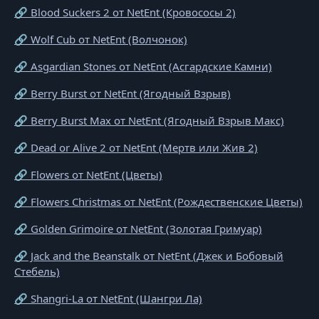
🔗 Blood Suckers 2 от NetEnt (Кровососы 2)
🔗 Wolf Cub от NetEnt (Волчонок)
🔗 Asgardian Stones от NetEnt (Асгардские Камни)
🔗 Berry Burst от NetEnt (Ягодный Взрыв)
🔗 Berry Burst Max от NetEnt (Ягодный Взрыв Макс)
🔗 Dead or Alive 2 от NetEnt (Мертв или Жив 2)
🔗 Flowers от NetEnt (Цветы)
🔗 Flowers Christmas от NetEnt (Рождественские Цветы)
🔗 Golden Grimoire от NetEnt (Золотая Гримуар)
🔗 Jack and the Beanstalk от NetEnt (Джек и Бобовый
Стебель)
🔗 Shangri-La от NetEnt (Шангри Ла)