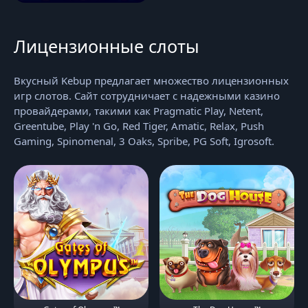
Лицензионные слоты
Вкусный Kebup предлагает множество лицензионных
игр слотов. Сайт сотрудничает с надежными казино
провайдерами, такими как Pragmatic Play, Netent,
Greentube, Play 'n Go, Red Tiger, Amatic, Relax, Push
Gaming, Spinomenal, 3 Oaks, Spribe, PG Soft, Igrosoft.