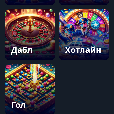
Дабл
Хотлайн
Гол