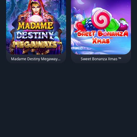
Madame Destiny Megaways ™
Sweet Bonanza Xmas ™
Retro Tapes ™
Wild West Gold ™