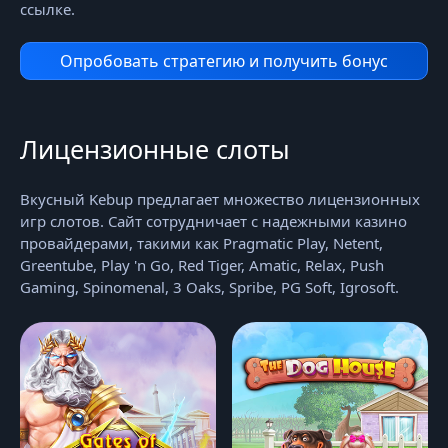
ссылке.
Опробовать стратегию и получить бонус
Лицензионные слоты
Вкусный Kebup предлагает множество лицензионных
игр слотов. Сайт сотрудничает с надежными казино
провайдерами, такими как Pragmatic Play, Netent,
Greentube, Play 'n Go, Red Tiger, Amatic, Relax, Push
Gaming, Spinomenal, 3 Oaks, Spribe, PG Soft, Igrosoft.