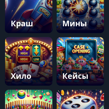
Краш
Мины
Хило
Кейсы